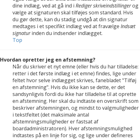
dine indlæg, ved at gå ind i
Rediger skriveindstillinger
og
vælge at signaturen skal tilføjes som standard. Hvis
du gør dette, kan du stadig undgå at din signatur
medtages i et specifikt indlæg ved at fravælge
Indsæt
signatur
inden du indsender indlægget.
Top
Hvordan opretter jeg en afstemning?
Når du skriver et nyt emne (eller hvis du har tilladelse:
retter i det første indlæg i et emne) findes, lige under
feltet hvor selve indlægget skrives, fanebladet "Tilføj
en afstemning". Hvis du ikke kan se dette, er det
sandsynligvis fordi du ikke har tilladelse til at oprette
en afstemning. Her skal du indtaste en overskrift som
beskriver afstemningen, og mindst to valgmuligheder
i tekstfeltet (det maksimale antal
afstemningsmuligheder er fastsat af
boardadministratoren). Hver afstemningsmulighed
indtastes på en linje for sig, og lige under defineres