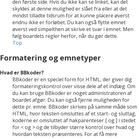
den første side. Hvis du ikke kan se linket, kan det
skyldes at denne mulighed er slået fra eller at det
mindst tilladte tidsrum for at kunne placere øverst
endnu ikke er forløbet. Du kan også flytte emnet
øverst ved simpelthen at skrive et svar i emnet. Men
følg boardets regler herfor, når du gør dette.
Top
Formatering og emnetyper
Hvad er BBkoder?
BBkoder er en speciel form for HTML, der giver dig
formateringskontrol over visse dele af et indlæg. Om
du kan bruge BBkoder er noget administratoren af
boardet afgør. Du kan også fjerne muligheden for
dette pr. emne. BBkoder skrives på samme måde som
HTML, hvor teksten omsluttes af et start- og sluttag,
koderne er omsluttet af hakparenteser [ og ] i stedet
for < og > og de tilbyder større kontrol over hvad og
hvordan teksten præsenteres. For at få mere