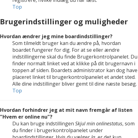
registrere, hvilke indlæg du har læst.
Top
Brugerindstillinger og muligheder
Hvordan ændrer jeg mine boardindstillinger?
Som tilmeldt bruger kan du ændre på, hvordan
boardet fungerer for dig. For at se eller ændre
indstillingerne skal du finde Brugerkontrolpanelet. Du
finder normalt linket ved at klikke på dit brugernavn i
toppen af siden. Boardets administrator kan dog have
placeret linket til brugerkontrolpanelet et andet sted.
Alle dine indstillinger bliver gemt til dine næste besøg.
Top
Hvordan forhindrer jeg at mit navn fremgår af listen
"Hvem er online nu"?
Du kan bruge indstillingen
Skjul min onlinestatus
, som
du finder i brugerkontrolpanelet under
boardindstillinger. Hvis du vælger
Ja
, er det kun