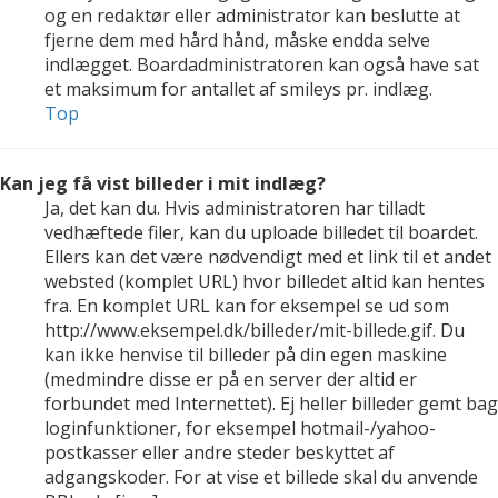
og en redaktør eller administrator kan beslutte at
fjerne dem med hård hånd, måske endda selve
indlægget. Boardadministratoren kan også have sat
et maksimum for antallet af smileys pr. indlæg.
Top
Kan jeg få vist billeder i mit indlæg?
Ja, det kan du. Hvis administratoren har tilladt
vedhæftede filer, kan du uploade billedet til boardet.
Ellers kan det være nødvendigt med et link til et andet
websted (komplet URL) hvor billedet altid kan hentes
fra. En komplet URL kan for eksempel se ud som
http://www.eksempel.dk/billeder/mit-billede.gif. Du
kan ikke henvise til billeder på din egen maskine
(medmindre disse er på en server der altid er
forbundet med Internettet). Ej heller billeder gemt bag
loginfunktioner, for eksempel hotmail-/yahoo-
postkasser eller andre steder beskyttet af
adgangskoder. For at vise et billede skal du anvende