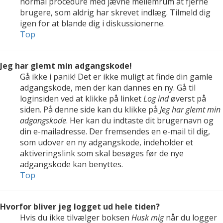
normal procedure med jævne mellemrum at fjerne
brugere, som aldrig har skrevet indlæg. Tilmeld dig
igen for at blande dig i diskussionerne.
Top
Jeg har glemt min adgangskode!
Gå ikke i panik! Det er ikke muligt at finde din gamle
adgangskode, men der kan dannes en ny. Gå til
loginsiden ved at klikke på linket
Log ind
øverst på
siden. På denne side kan du klikke på
Jeg har glemt min
adgangskode
. Her kan du indtaste dit brugernavn og
din e-mailadresse. Der fremsendes en e-mail til dig,
som udover en ny adgangskode, indeholder et
aktiveringslink som skal besøges før de nye
adgangskode kan benyttes.
Top
Hvorfor bliver jeg logget ud hele tiden?
Hvis du ikke tilvælger boksen
Husk mig
når du logger