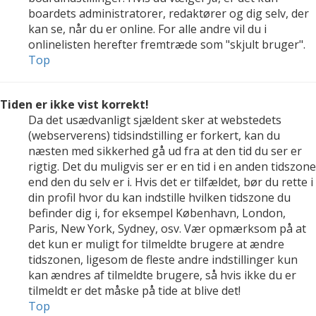
boardets administratorer, redaktører og dig selv, der
kan se, når du er online. For alle andre vil du i
onlinelisten herefter fremtræde som "skjult bruger".
Top
Tiden er ikke vist korrekt!
Da det usædvanligt sjældent sker at webstedets
(webserverens) tidsindstilling er forkert, kan du
næsten med sikkerhed gå ud fra at den tid du ser er
rigtig. Det du muligvis ser er en tid i en anden tidszone
end den du selv er i. Hvis det er tilfældet, bør du rette i
din profil hvor du kan indstille hvilken tidszone du
befinder dig i, for eksempel København, London,
Paris, New York, Sydney, osv. Vær opmærksom på at
det kun er muligt for tilmeldte brugere at ændre
tidszonen, ligesom de fleste andre indstillinger kun
kan ændres af tilmeldte brugere, så hvis ikke du er
tilmeldt er det måske på tide at blive det!
Top