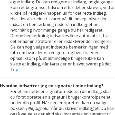
egne indlæg. Du kan redigere et indlæg, nogle gange
kun i et begrænset tidsrum efter det er skrevet, ved at
klikke på rediger-knappen ud for det rette indlæg.
Hvis der allerede er svaret på dit indlæg, bliver der
indsat en bemærkning nederst i indlægget om
hvornår og hvor mange gange du har redigeret.
Denne bemærkning indsættes ikke automatisk, hvis
det er administratorer eller redaktører der redigerer.
De kan dog vælge at indsætte bemærkningen med
info om hvad der er redigeret og hvorfor. Vær
opmærksom på, at almindelige brugere ikke kan
slette et indlæg, når først der er blevet svaret på det.
Top
Hvordan indsætter jeg en signatur i mine indlæg?
For et indsætte en signatur nederst i dit indlæg, skal
du først oprette en signatur i brugerkontrolpanelet
under din profil. Når den er oprettet, kan du vælge
boksen
Tilføj signatur
når du skriver indlægget. Du kan
også vælge at der altid skal indsættes en signatur til