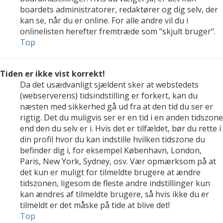
boardets administratorer, redaktører og dig selv, der
kan se, når du er online. For alle andre vil du i
onlinelisten herefter fremtræde som "skjult bruger".
Top
Tiden er ikke vist korrekt!
Da det usædvanligt sjældent sker at webstedets
(webserverens) tidsindstilling er forkert, kan du
næsten med sikkerhed gå ud fra at den tid du ser er
rigtig. Det du muligvis ser er en tid i en anden tidszone
end den du selv er i. Hvis det er tilfældet, bør du rette i
din profil hvor du kan indstille hvilken tidszone du
befinder dig i, for eksempel København, London,
Paris, New York, Sydney, osv. Vær opmærksom på at
det kun er muligt for tilmeldte brugere at ændre
tidszonen, ligesom de fleste andre indstillinger kun
kan ændres af tilmeldte brugere, så hvis ikke du er
tilmeldt er det måske på tide at blive det!
Top