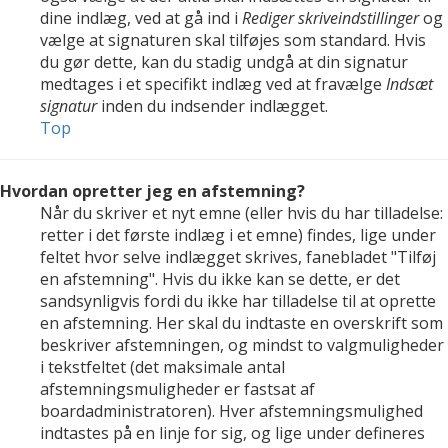
dine indlæg, ved at gå ind i
Rediger skriveindstillinger
og
vælge at signaturen skal tilføjes som standard. Hvis
du gør dette, kan du stadig undgå at din signatur
medtages i et specifikt indlæg ved at fravælge
Indsæt
signatur
inden du indsender indlægget.
Top
Hvordan opretter jeg en afstemning?
Når du skriver et nyt emne (eller hvis du har tilladelse:
retter i det første indlæg i et emne) findes, lige under
feltet hvor selve indlægget skrives, fanebladet "Tilføj
en afstemning". Hvis du ikke kan se dette, er det
sandsynligvis fordi du ikke har tilladelse til at oprette
en afstemning. Her skal du indtaste en overskrift som
beskriver afstemningen, og mindst to valgmuligheder
i tekstfeltet (det maksimale antal
afstemningsmuligheder er fastsat af
boardadministratoren). Hver afstemningsmulighed
indtastes på en linje for sig, og lige under defineres