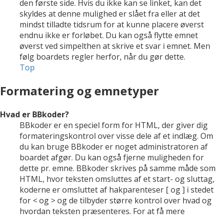
den første side. Hvis du ikke kan se linket, kan det
skyldes at denne mulighed er slået fra eller at det
mindst tilladte tidsrum for at kunne placere øverst
endnu ikke er forløbet. Du kan også flytte emnet
øverst ved simpelthen at skrive et svar i emnet. Men
følg boardets regler herfor, når du gør dette.
Top
Formatering og emnetyper
Hvad er BBkoder?
BBkoder er en speciel form for HTML, der giver dig
formateringskontrol over visse dele af et indlæg. Om
du kan bruge BBkoder er noget administratoren af
boardet afgør. Du kan også fjerne muligheden for
dette pr. emne. BBkoder skrives på samme måde som
HTML, hvor teksten omsluttes af et start- og sluttag,
koderne er omsluttet af hakparenteser [ og ] i stedet
for < og > og de tilbyder større kontrol over hvad og
hvordan teksten præsenteres. For at få mere