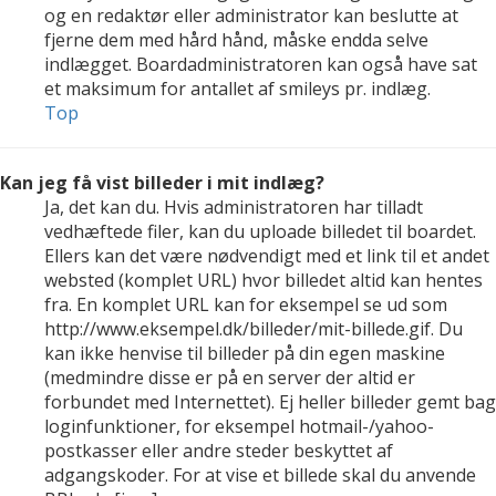
og en redaktør eller administrator kan beslutte at
fjerne dem med hård hånd, måske endda selve
indlægget. Boardadministratoren kan også have sat
et maksimum for antallet af smileys pr. indlæg.
Top
Kan jeg få vist billeder i mit indlæg?
Ja, det kan du. Hvis administratoren har tilladt
vedhæftede filer, kan du uploade billedet til boardet.
Ellers kan det være nødvendigt med et link til et andet
websted (komplet URL) hvor billedet altid kan hentes
fra. En komplet URL kan for eksempel se ud som
http://www.eksempel.dk/billeder/mit-billede.gif. Du
kan ikke henvise til billeder på din egen maskine
(medmindre disse er på en server der altid er
forbundet med Internettet). Ej heller billeder gemt bag
loginfunktioner, for eksempel hotmail-/yahoo-
postkasser eller andre steder beskyttet af
adgangskoder. For at vise et billede skal du anvende