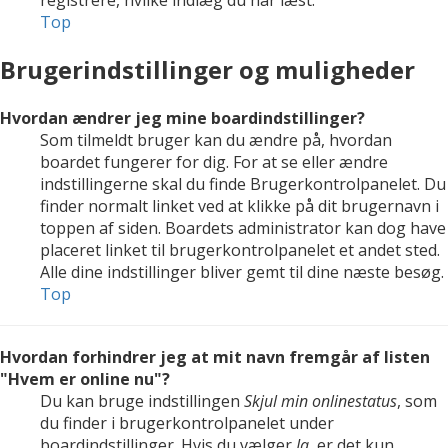
registrere, hvilke indlæg du har læst.
Top
Brugerindstillinger og muligheder
Hvordan ændrer jeg mine boardindstillinger?
Som tilmeldt bruger kan du ændre på, hvordan
boardet fungerer for dig. For at se eller ændre
indstillingerne skal du finde Brugerkontrolpanelet. Du
finder normalt linket ved at klikke på dit brugernavn i
toppen af siden. Boardets administrator kan dog have
placeret linket til brugerkontrolpanelet et andet sted.
Alle dine indstillinger bliver gemt til dine næste besøg.
Top
Hvordan forhindrer jeg at mit navn fremgår af listen
"Hvem er online nu"?
Du kan bruge indstillingen
Skjul min onlinestatus
, som
du finder i brugerkontrolpanelet under
boardindstillinger. Hvis du vælger
Ja
, er det kun