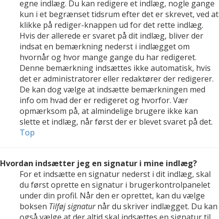
egne indlæg. Du kan redigere et indlæg, nogle gange
kun i et begrænset tidsrum efter det er skrevet, ved at
klikke på rediger-knappen ud for det rette indlæg.
Hvis der allerede er svaret på dit indlæg, bliver der
indsat en bemærkning nederst i indlægget om
hvornår og hvor mange gange du har redigeret.
Denne bemærkning indsættes ikke automatisk, hvis
det er administratorer eller redaktører der redigerer.
De kan dog vælge at indsætte bemærkningen med
info om hvad der er redigeret og hvorfor. Vær
opmærksom på, at almindelige brugere ikke kan
slette et indlæg, når først der er blevet svaret på det.
Top
Hvordan indsætter jeg en signatur i mine indlæg?
For et indsætte en signatur nederst i dit indlæg, skal
du først oprette en signatur i brugerkontrolpanelet
under din profil. Når den er oprettet, kan du vælge
boksen
Tilføj signatur
når du skriver indlægget. Du kan
også vælge at der altid skal indsættes en signatur til