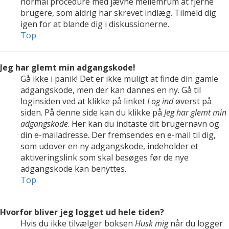
normal procedure med jævne mellemrum at fjerne
brugere, som aldrig har skrevet indlæg. Tilmeld dig
igen for at blande dig i diskussionerne.
Top
Jeg har glemt min adgangskode!
Gå ikke i panik! Det er ikke muligt at finde din gamle
adgangskode, men der kan dannes en ny. Gå til
loginsiden ved at klikke på linket
Log ind
øverst på
siden. På denne side kan du klikke på
Jeg har glemt min
adgangskode
. Her kan du indtaste dit brugernavn og
din e-mailadresse. Der fremsendes en e-mail til dig,
som udover en ny adgangskode, indeholder et
aktiveringslink som skal besøges før de nye
adgangskode kan benyttes.
Top
Hvorfor bliver jeg logget ud hele tiden?
Hvis du ikke tilvælger boksen
Husk mig
når du logger