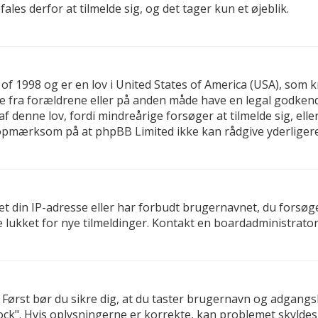
es derfor at tilmelde sig, og det tager kun et øjeblik.
 of 1998 og er en lov i United States of America (USA), som 
else fra forældrene eller på anden måde have en legal godken
f denne lov, fordi mindreårige forsøger at tilmelde sig, ell
t opmærksom på at phpBB Limited ikke kan rådgive yderlige
t din IP-adresse eller har forbudt brugernavnet, du forsøg
e lukket for nye tilmeldinger. Kontakt en boardadministrator 
d. Først bør du sikre dig, at du taster brugernavn og adgan
ck". Hvis oplysningerne er korrekte, kan problemet skyldes