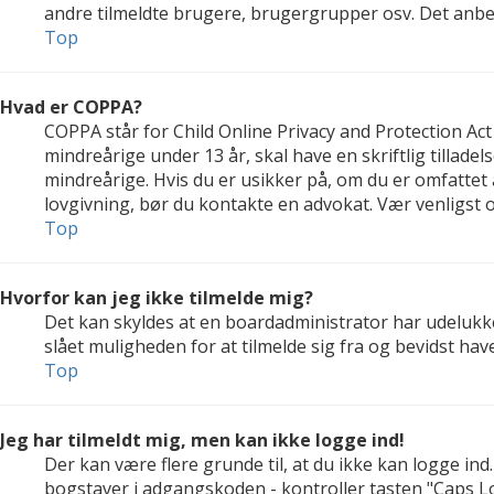
andre tilmeldte brugere, brugergrupper osv. Det anbefal
Top
Hvad er COPPA?
COPPA står for Child Online Privacy and Protection Act
mindreårige under 13 år, skal have en skriftlig tillad
mindreårige. Hvis du er usikker på, om du er omfattet a
lovgivning, bør du kontakte en advokat. Vær venligs
Top
Hvorfor kan jeg ikke tilmelde mig?
Det kan skyldes at en boardadministrator har udelukke
slået muligheden for at tilmelde sig fra og bevidst hav
Top
Jeg har tilmeldt mig, men kan ikke logge ind!
Der kan være flere grunde til, at du ikke kan logge in
bogstaver i adgangskoden - kontroller tasten "Caps Lo