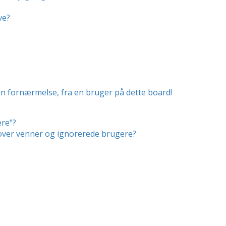
ve?
en fornærmelse, fra en bruger på dette board!
ere"?
r over venner og ignorerede brugere?