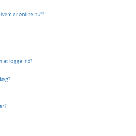
"Hvem er online nu"?
m at logge ind?
dlæg?
er?