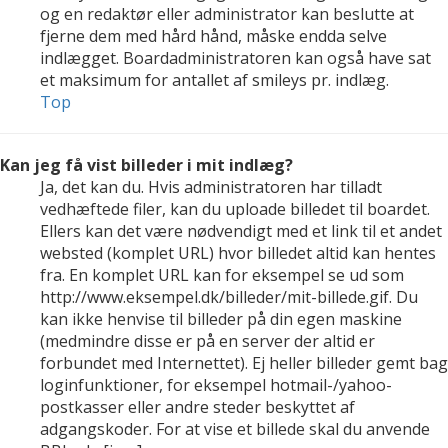
og en redaktør eller administrator kan beslutte at
fjerne dem med hård hånd, måske endda selve
indlægget. Boardadministratoren kan også have sat
et maksimum for antallet af smileys pr. indlæg.
Top
Kan jeg få vist billeder i mit indlæg?
Ja, det kan du. Hvis administratoren har tilladt
vedhæftede filer, kan du uploade billedet til boardet.
Ellers kan det være nødvendigt med et link til et andet
websted (komplet URL) hvor billedet altid kan hentes
fra. En komplet URL kan for eksempel se ud som
http://www.eksempel.dk/billeder/mit-billede.gif. Du
kan ikke henvise til billeder på din egen maskine
(medmindre disse er på en server der altid er
forbundet med Internettet). Ej heller billeder gemt bag
loginfunktioner, for eksempel hotmail-/yahoo-
postkasser eller andre steder beskyttet af
adgangskoder. For at vise et billede skal du anvende