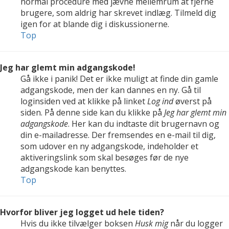
normal procedure med jævne mellemrum at fjerne
brugere, som aldrig har skrevet indlæg. Tilmeld dig
igen for at blande dig i diskussionerne.
Top
Jeg har glemt min adgangskode!
Gå ikke i panik! Det er ikke muligt at finde din gamle
adgangskode, men der kan dannes en ny. Gå til
loginsiden ved at klikke på linket
Log ind
øverst på
siden. På denne side kan du klikke på
Jeg har glemt min
adgangskode
. Her kan du indtaste dit brugernavn og
din e-mailadresse. Der fremsendes en e-mail til dig,
som udover en ny adgangskode, indeholder et
aktiveringslink som skal besøges før de nye
adgangskode kan benyttes.
Top
Hvorfor bliver jeg logget ud hele tiden?
Hvis du ikke tilvælger boksen
Husk mig
når du logger