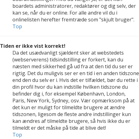
boardets administratorer, redaktører og dig selv, der
kan se, når du er online. For alle andre vil du i
onlinelisten herefter fremtræde som "skjult bruger".
Top
Tiden er ikke vist korrekt!
Da det usædvanligt sjældent sker at webstedets
(webserverens) tidsindstilling er forkert, kan du
næsten med sikkerhed gå ud fra at den tid du ser er
rigtig. Det du muligvis ser er en tid i en anden tidszone
end den du selv er i. Hvis det er tilfældet, bør du rette i
din profil hvor du kan indstille hvilken tidszone du
befinder dig i, for eksempel København, London,
Paris, New York, Sydney, osv. Vær opmærksom på at
det kun er muligt for tilmeldte brugere at ændre
tidszonen, ligesom de fleste andre indstillinger kun
kan ændres af tilmeldte brugere, så hvis ikke du er
tilmeldt er det måske på tide at blive det!
Top