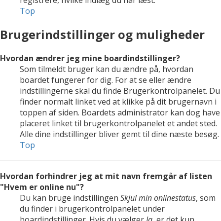
registrere, hvilke indlæg du har læst.
Top
Brugerindstillinger og muligheder
Hvordan ændrer jeg mine boardindstillinger?
Som tilmeldt bruger kan du ændre på, hvordan
boardet fungerer for dig. For at se eller ændre
indstillingerne skal du finde Brugerkontrolpanelet. Du
finder normalt linket ved at klikke på dit brugernavn i
toppen af siden. Boardets administrator kan dog have
placeret linket til brugerkontrolpanelet et andet sted.
Alle dine indstillinger bliver gemt til dine næste besøg.
Top
Hvordan forhindrer jeg at mit navn fremgår af listen
"Hvem er online nu"?
Du kan bruge indstillingen
Skjul min onlinestatus
, som
du finder i brugerkontrolpanelet under
boardindstillinger. Hvis du vælger
Ja
, er det kun