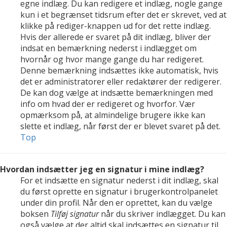
egne indlæg. Du kan redigere et indlæg, nogle gange
kun i et begrænset tidsrum efter det er skrevet, ved at
klikke på rediger-knappen ud for det rette indlæg.
Hvis der allerede er svaret på dit indlæg, bliver der
indsat en bemærkning nederst i indlægget om
hvornår og hvor mange gange du har redigeret.
Denne bemærkning indsættes ikke automatisk, hvis
det er administratorer eller redaktører der redigerer.
De kan dog vælge at indsætte bemærkningen med
info om hvad der er redigeret og hvorfor. Vær
opmærksom på, at almindelige brugere ikke kan
slette et indlæg, når først der er blevet svaret på det.
Top
Hvordan indsætter jeg en signatur i mine indlæg?
For et indsætte en signatur nederst i dit indlæg, skal
du først oprette en signatur i brugerkontrolpanelet
under din profil. Når den er oprettet, kan du vælge
boksen
Tilføj signatur
når du skriver indlægget. Du kan
også vælge at der altid skal indsættes en signatur til