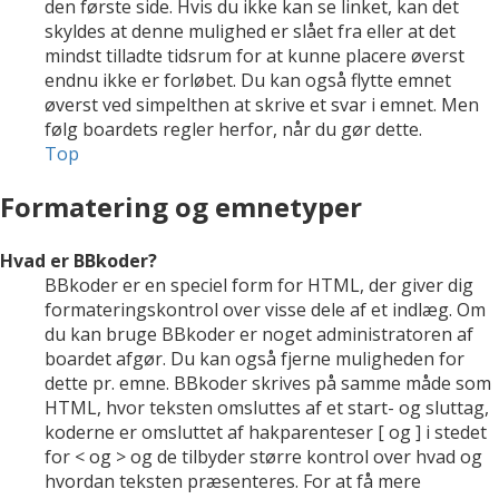
den første side. Hvis du ikke kan se linket, kan det
skyldes at denne mulighed er slået fra eller at det
mindst tilladte tidsrum for at kunne placere øverst
endnu ikke er forløbet. Du kan også flytte emnet
øverst ved simpelthen at skrive et svar i emnet. Men
følg boardets regler herfor, når du gør dette.
Top
Formatering og emnetyper
Hvad er BBkoder?
BBkoder er en speciel form for HTML, der giver dig
formateringskontrol over visse dele af et indlæg. Om
du kan bruge BBkoder er noget administratoren af
boardet afgør. Du kan også fjerne muligheden for
dette pr. emne. BBkoder skrives på samme måde som
HTML, hvor teksten omsluttes af et start- og sluttag,
koderne er omsluttet af hakparenteser [ og ] i stedet
for < og > og de tilbyder større kontrol over hvad og
hvordan teksten præsenteres. For at få mere