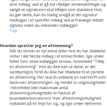
dine indlæg, ved at gå ind i
Rediger skriveindstillinger
og
vælge at signaturen skal tilføjes som standard. Hvis
du gør dette, kan du stadig undgå at din signatur
medtages i et specifikt indlæg ved at fravælge
Indsæt
signatur
inden du indsender indlægget.
Top
Hvordan opretter jeg en afstemning?
Når du skriver et nyt emne (eller hvis du har tilladelse:
retter i det første indlæg i et emne) findes, lige under
feltet hvor selve indlægget skrives, fanebladet "Tilføj
en afstemning". Hvis du ikke kan se dette, er det
sandsynligvis fordi du ikke har tilladelse til at oprette
en afstemning. Her skal du indtaste en overskrift som
beskriver afstemningen, og mindst to valgmuligheder
i tekstfeltet (det maksimale antal
afstemningsmuligheder er fastsat af
boardadministratoren). Hver afstemningsmulighed
indtastes på en linje for sig, og lige under defineres