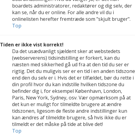
boardets administratorer, redaktører og dig selv, der
kan se, når du er online. For alle andre vil du i
onlinelisten herefter fremtræde som "skjult bruger".
Top
Tiden er ikke vist korrekt!
Da det usædvanligt sjældent sker at webstedets
(webserverens) tidsindstilling er forkert, kan du
næsten med sikkerhed gå ud fra at den tid du ser er
rigtig. Det du muligvis ser er en tid i en anden tidszone
end den du selv er i. Hvis det er tilfældet, bør du rette i
din profil hvor du kan indstille hvilken tidszone du
befinder dig i, for eksempel København, London,
Paris, New York, Sydney, osv. Vær opmærksom på at
det kun er muligt for tilmeldte brugere at ændre
tidszonen, ligesom de fleste andre indstillinger kun
kan ændres af tilmeldte brugere, så hvis ikke du er
tilmeldt er det måske på tide at blive det!
Top