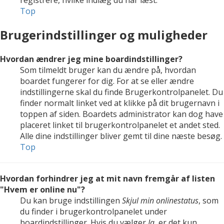
registrere, hvilke indlæg du har læst.
Top
Brugerindstillinger og muligheder
Hvordan ændrer jeg mine boardindstillinger?
Som tilmeldt bruger kan du ændre på, hvordan
boardet fungerer for dig. For at se eller ændre
indstillingerne skal du finde Brugerkontrolpanelet. Du
finder normalt linket ved at klikke på dit brugernavn i
toppen af siden. Boardets administrator kan dog have
placeret linket til brugerkontrolpanelet et andet sted.
Alle dine indstillinger bliver gemt til dine næste besøg.
Top
Hvordan forhindrer jeg at mit navn fremgår af listen
"Hvem er online nu"?
Du kan bruge indstillingen
Skjul min onlinestatus
, som
du finder i brugerkontrolpanelet under
boardindstillinger. Hvis du vælger
Ja
, er det kun