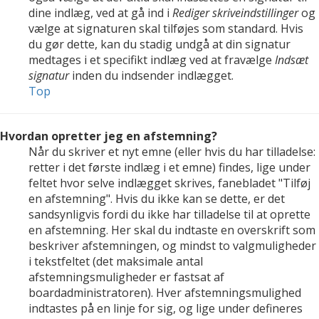
dine indlæg, ved at gå ind i
Rediger skriveindstillinger
og
vælge at signaturen skal tilføjes som standard. Hvis
du gør dette, kan du stadig undgå at din signatur
medtages i et specifikt indlæg ved at fravælge
Indsæt
signatur
inden du indsender indlægget.
Top
Hvordan opretter jeg en afstemning?
Når du skriver et nyt emne (eller hvis du har tilladelse:
retter i det første indlæg i et emne) findes, lige under
feltet hvor selve indlægget skrives, fanebladet "Tilføj
en afstemning". Hvis du ikke kan se dette, er det
sandsynligvis fordi du ikke har tilladelse til at oprette
en afstemning. Her skal du indtaste en overskrift som
beskriver afstemningen, og mindst to valgmuligheder
i tekstfeltet (det maksimale antal
afstemningsmuligheder er fastsat af
boardadministratoren). Hver afstemningsmulighed
indtastes på en linje for sig, og lige under defineres