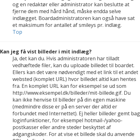
og en redaktør eller administrator kan beslutte at
fjerne dem med hård hånd, måske endda selve
indlægget. Boardadministratoren kan også have sat
et maksimum for antallet af smileys pr. indlæg.
Top
Kan jeg få vist billeder i mit indlæg?
Ja, det kan du. Hvis administratoren har tilladt
vedhæftede filer, kan du uploade billedet til boardet.
Ellers kan det være nødvendigt med et link til et andet
websted (komplet URL) hvor billedet altid kan hentes
fra. En komplet URL kan for eksempel se ud som
http://www.eksempel.dk/billeder/mit-billede.gif. Du
kan ikke henvise til billeder på din egen maskine
(medmindre disse er på en server der altid er
forbundet med Internettet). Ej heller billeder gemt bag
loginfunktioner, for eksempel hotmail-/yahoo-
postkasser eller andre steder beskyttet af
adgangskoder. For at vise et billede skal du anvende