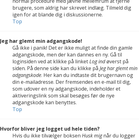
normal procedure med jævne mellemrum at fjerne
brugere, som aldrig har skrevet indlæg. Tilmeld dig
igen for at blande dig i diskussionerne.
Top
Jeg har glemt min adgangskode!
Gå ikke i panik! Det er ikke muligt at finde din gamle
adgangskode, men der kan dannes en ny. Gå til
loginsiden ved at klikke på linket
Log ind
øverst på
siden. På denne side kan du klikke på
Jeg har glemt min
adgangskode
. Her kan du indtaste dit brugernavn og
din e-mailadresse. Der fremsendes en e-mail til dig,
som udover en ny adgangskode, indeholder et
aktiveringslink som skal besøges før de nye
adgangskode kan benyttes.
Top
Hvorfor bliver jeg logget ud hele tiden?
Hvis du ikke tilvælger boksen
Husk mig
når du logger