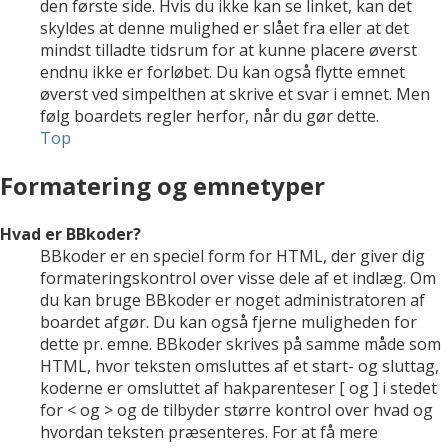
den første side. Hvis du ikke kan se linket, kan det
skyldes at denne mulighed er slået fra eller at det
mindst tilladte tidsrum for at kunne placere øverst
endnu ikke er forløbet. Du kan også flytte emnet
øverst ved simpelthen at skrive et svar i emnet. Men
følg boardets regler herfor, når du gør dette.
Top
Formatering og emnetyper
Hvad er BBkoder?
BBkoder er en speciel form for HTML, der giver dig
formateringskontrol over visse dele af et indlæg. Om
du kan bruge BBkoder er noget administratoren af
boardet afgør. Du kan også fjerne muligheden for
dette pr. emne. BBkoder skrives på samme måde som
HTML, hvor teksten omsluttes af et start- og sluttag,
koderne er omsluttet af hakparenteser [ og ] i stedet
for < og > og de tilbyder større kontrol over hvad og
hvordan teksten præsenteres. For at få mere