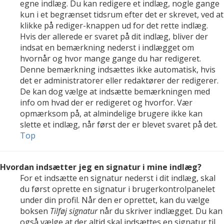
egne indlæg. Du kan redigere et indlæg, nogle gange
kun i et begrænset tidsrum efter det er skrevet, ved at
klikke på rediger-knappen ud for det rette indlæg.
Hvis der allerede er svaret på dit indlæg, bliver der
indsat en bemærkning nederst i indlægget om
hvornår og hvor mange gange du har redigeret.
Denne bemærkning indsættes ikke automatisk, hvis
det er administratorer eller redaktører der redigerer.
De kan dog vælge at indsætte bemærkningen med
info om hvad der er redigeret og hvorfor. Vær
opmærksom på, at almindelige brugere ikke kan
slette et indlæg, når først der er blevet svaret på det.
Top
Hvordan indsætter jeg en signatur i mine indlæg?
For et indsætte en signatur nederst i dit indlæg, skal
du først oprette en signatur i brugerkontrolpanelet
under din profil. Når den er oprettet, kan du vælge
boksen
Tilføj signatur
når du skriver indlægget. Du kan
også vælge at der altid skal indsættes en signatur til