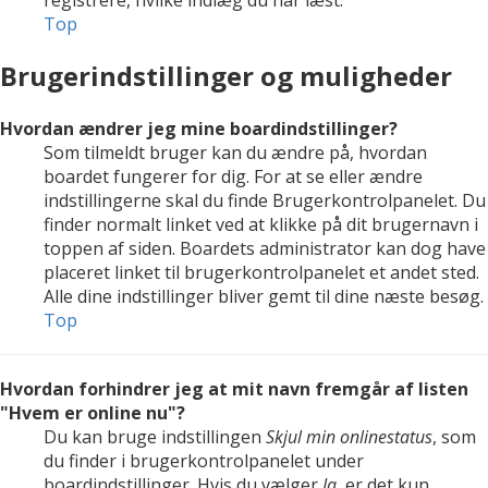
registrere, hvilke indlæg du har læst.
Top
Brugerindstillinger og muligheder
Hvordan ændrer jeg mine boardindstillinger?
Som tilmeldt bruger kan du ændre på, hvordan
boardet fungerer for dig. For at se eller ændre
indstillingerne skal du finde Brugerkontrolpanelet. Du
finder normalt linket ved at klikke på dit brugernavn i
toppen af siden. Boardets administrator kan dog have
placeret linket til brugerkontrolpanelet et andet sted.
Alle dine indstillinger bliver gemt til dine næste besøg.
Top
Hvordan forhindrer jeg at mit navn fremgår af listen
"Hvem er online nu"?
Du kan bruge indstillingen
Skjul min onlinestatus
, som
du finder i brugerkontrolpanelet under
boardindstillinger. Hvis du vælger
Ja
, er det kun