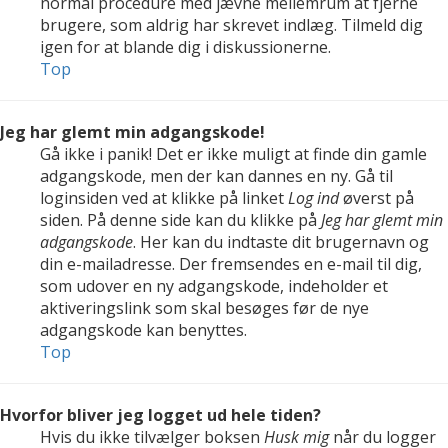
normal procedure med jævne mellemrum at fjerne
brugere, som aldrig har skrevet indlæg. Tilmeld dig
igen for at blande dig i diskussionerne.
Top
Jeg har glemt min adgangskode!
Gå ikke i panik! Det er ikke muligt at finde din gamle
adgangskode, men der kan dannes en ny. Gå til
loginsiden ved at klikke på linket
Log ind
øverst på
siden. På denne side kan du klikke på
Jeg har glemt min
adgangskode
. Her kan du indtaste dit brugernavn og
din e-mailadresse. Der fremsendes en e-mail til dig,
som udover en ny adgangskode, indeholder et
aktiveringslink som skal besøges før de nye
adgangskode kan benyttes.
Top
Hvorfor bliver jeg logget ud hele tiden?
Hvis du ikke tilvælger boksen
Husk mig
når du logger