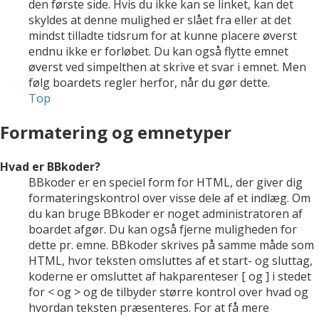
den første side. Hvis du ikke kan se linket, kan det
skyldes at denne mulighed er slået fra eller at det
mindst tilladte tidsrum for at kunne placere øverst
endnu ikke er forløbet. Du kan også flytte emnet
øverst ved simpelthen at skrive et svar i emnet. Men
følg boardets regler herfor, når du gør dette.
Top
Formatering og emnetyper
Hvad er BBkoder?
BBkoder er en speciel form for HTML, der giver dig
formateringskontrol over visse dele af et indlæg. Om
du kan bruge BBkoder er noget administratoren af
boardet afgør. Du kan også fjerne muligheden for
dette pr. emne. BBkoder skrives på samme måde som
HTML, hvor teksten omsluttes af et start- og sluttag,
koderne er omsluttet af hakparenteser [ og ] i stedet
for < og > og de tilbyder større kontrol over hvad og
hvordan teksten præsenteres. For at få mere