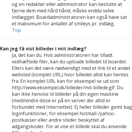
og en redaktør eller administrator kan beslutte at
fjerne dem med hård hånd, måske endda selve
indlægget. Boardadministratoren kan også have sat
et maksimum for antallet af smileys pr. indlæg.
Top
Kan jeg få vist billeder i mit indlæg?
Ja, det kan du. Hvis administratoren har tilladt
vedhæftede filer, kan du uploade billedet til boardet.
Ellers kan det være nødvendigt med et link til et andet
websted (komplet URL) hvor billedet altid kan hentes
fra. En komplet URL kan for eksempel se ud som
http://www.eksempel.dk/billeder/mit-billede.gif. Du
kan ikke henvise til billeder på din egen maskine
(medmindre disse er på en server der altid er
forbundet med Internettet). Ej heller billeder gemt bag
loginfunktioner, for eksempel hotmail-/yahoo-
postkasser eller andre steder beskyttet af
adgangskoder. For at vise et billede skal du anvende