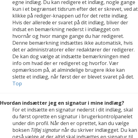
egne indlæg. Du kan redigere et indlæg, nogle gange
kun i et begrænset tidsrum efter det er skrevet, ved at
klikke på rediger-knappen ud for det rette indlæg.
Hvis der allerede er svaret på dit indlæg, bliver der
indsat en bemærkning nederst i indlægget om
hvornår og hvor mange gange du har redigeret.
Denne bemærkning indsættes ikke automatisk, hvis
det er administratorer eller redaktører der redigerer.
De kan dog vælge at indsætte bemærkningen med
info om hvad der er redigeret og hvorfor. Vær
opmærksom på, at almindelige brugere ikke kan
slette et indlæg, når først der er blevet svaret på det.
Top
Hvordan indsætter jeg en signatur i mine indlæg?
For et indsætte en signatur nederst i dit indlæg, skal
du først oprette en signatur i brugerkontrolpanelet
under din profil. Når den er oprettet, kan du vælge
boksen
Tilføj signatur
når du skriver indlægget. Du kan
også vælge at der altid skal indsættes en signatur til