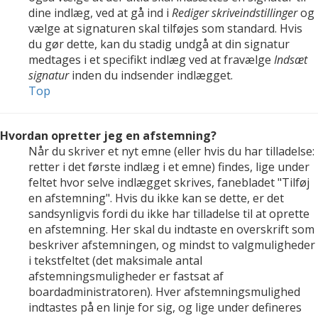
dine indlæg, ved at gå ind i
Rediger skriveindstillinger
og
vælge at signaturen skal tilføjes som standard. Hvis
du gør dette, kan du stadig undgå at din signatur
medtages i et specifikt indlæg ved at fravælge
Indsæt
signatur
inden du indsender indlægget.
Top
Hvordan opretter jeg en afstemning?
Når du skriver et nyt emne (eller hvis du har tilladelse:
retter i det første indlæg i et emne) findes, lige under
feltet hvor selve indlægget skrives, fanebladet "Tilføj
en afstemning". Hvis du ikke kan se dette, er det
sandsynligvis fordi du ikke har tilladelse til at oprette
en afstemning. Her skal du indtaste en overskrift som
beskriver afstemningen, og mindst to valgmuligheder
i tekstfeltet (det maksimale antal
afstemningsmuligheder er fastsat af
boardadministratoren). Hver afstemningsmulighed
indtastes på en linje for sig, og lige under defineres