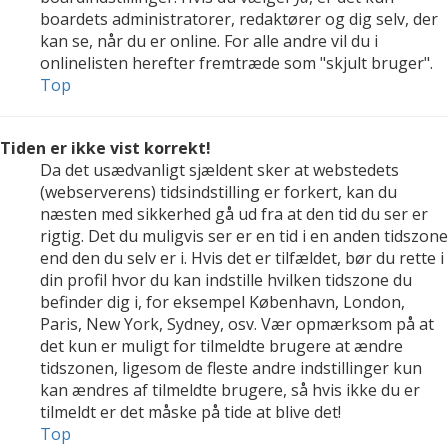
boardets administratorer, redaktører og dig selv, der
kan se, når du er online. For alle andre vil du i
onlinelisten herefter fremtræde som "skjult bruger".
Top
Tiden er ikke vist korrekt!
Da det usædvanligt sjældent sker at webstedets
(webserverens) tidsindstilling er forkert, kan du
næsten med sikkerhed gå ud fra at den tid du ser er
rigtig. Det du muligvis ser er en tid i en anden tidszone
end den du selv er i. Hvis det er tilfældet, bør du rette i
din profil hvor du kan indstille hvilken tidszone du
befinder dig i, for eksempel København, London,
Paris, New York, Sydney, osv. Vær opmærksom på at
det kun er muligt for tilmeldte brugere at ændre
tidszonen, ligesom de fleste andre indstillinger kun
kan ændres af tilmeldte brugere, så hvis ikke du er
tilmeldt er det måske på tide at blive det!
Top