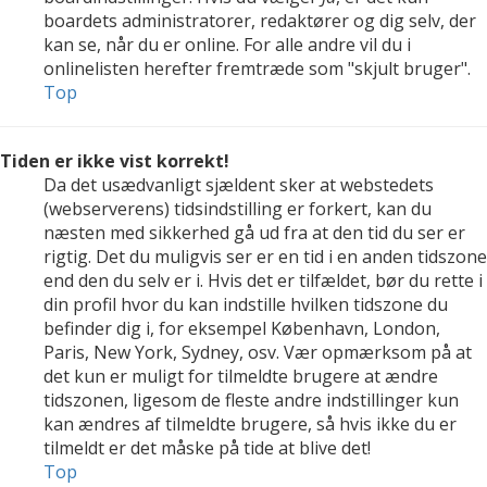
boardets administratorer, redaktører og dig selv, der
kan se, når du er online. For alle andre vil du i
onlinelisten herefter fremtræde som "skjult bruger".
Top
Tiden er ikke vist korrekt!
Da det usædvanligt sjældent sker at webstedets
(webserverens) tidsindstilling er forkert, kan du
næsten med sikkerhed gå ud fra at den tid du ser er
rigtig. Det du muligvis ser er en tid i en anden tidszone
end den du selv er i. Hvis det er tilfældet, bør du rette i
din profil hvor du kan indstille hvilken tidszone du
befinder dig i, for eksempel København, London,
Paris, New York, Sydney, osv. Vær opmærksom på at
det kun er muligt for tilmeldte brugere at ændre
tidszonen, ligesom de fleste andre indstillinger kun
kan ændres af tilmeldte brugere, så hvis ikke du er
tilmeldt er det måske på tide at blive det!
Top