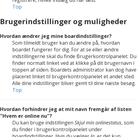
registrere, hvilke indlæg du har læst.
Top
Brugerindstillinger og muligheder
Hvordan ændrer jeg mine boardindstillinger?
Som tilmeldt bruger kan du ændre på, hvordan
boardet fungerer for dig. For at se eller ændre
indstillingerne skal du finde Brugerkontrolpanelet. Du
finder normalt linket ved at klikke på dit brugernavn i
toppen af siden. Boardets administrator kan dog have
placeret linket til brugerkontrolpanelet et andet sted.
Alle dine indstillinger bliver gemt til dine næste besøg.
Top
Hvordan forhindrer jeg at mit navn fremgår af listen
"Hvem er online nu"?
Du kan bruge indstillingen
Skjul min onlinestatus
, som
du finder i brugerkontrolpanelet under
boardindstillinger. Hvis du vælger
Ja
, er det kun