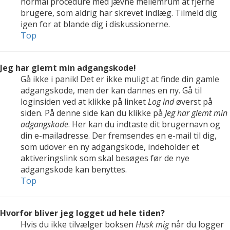
normal procedure med jævne mellemrum at fjerne
brugere, som aldrig har skrevet indlæg. Tilmeld dig
igen for at blande dig i diskussionerne.
Top
Jeg har glemt min adgangskode!
Gå ikke i panik! Det er ikke muligt at finde din gamle
adgangskode, men der kan dannes en ny. Gå til
loginsiden ved at klikke på linket
Log ind
øverst på
siden. På denne side kan du klikke på
Jeg har glemt min
adgangskode
. Her kan du indtaste dit brugernavn og
din e-mailadresse. Der fremsendes en e-mail til dig,
som udover en ny adgangskode, indeholder et
aktiveringslink som skal besøges før de nye
adgangskode kan benyttes.
Top
Hvorfor bliver jeg logget ud hele tiden?
Hvis du ikke tilvælger boksen
Husk mig
når du logger