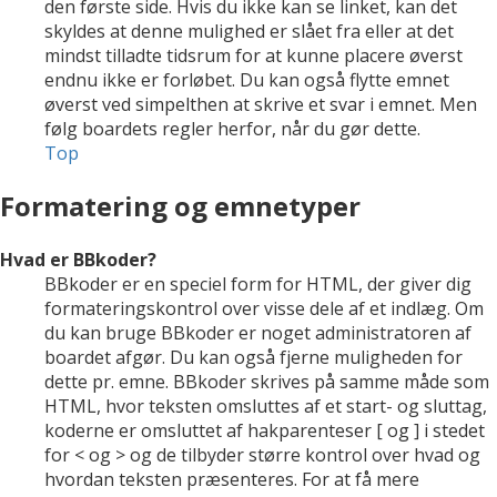
den første side. Hvis du ikke kan se linket, kan det
skyldes at denne mulighed er slået fra eller at det
mindst tilladte tidsrum for at kunne placere øverst
endnu ikke er forløbet. Du kan også flytte emnet
øverst ved simpelthen at skrive et svar i emnet. Men
følg boardets regler herfor, når du gør dette.
Top
Formatering og emnetyper
Hvad er BBkoder?
BBkoder er en speciel form for HTML, der giver dig
formateringskontrol over visse dele af et indlæg. Om
du kan bruge BBkoder er noget administratoren af
boardet afgør. Du kan også fjerne muligheden for
dette pr. emne. BBkoder skrives på samme måde som
HTML, hvor teksten omsluttes af et start- og sluttag,
koderne er omsluttet af hakparenteser [ og ] i stedet
for < og > og de tilbyder større kontrol over hvad og
hvordan teksten præsenteres. For at få mere