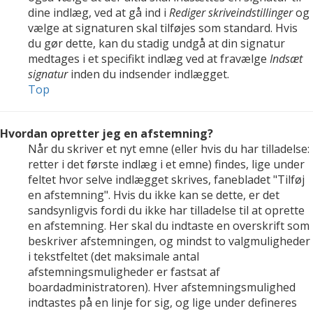
dine indlæg, ved at gå ind i
Rediger skriveindstillinger
og
vælge at signaturen skal tilføjes som standard. Hvis
du gør dette, kan du stadig undgå at din signatur
medtages i et specifikt indlæg ved at fravælge
Indsæt
signatur
inden du indsender indlægget.
Top
Hvordan opretter jeg en afstemning?
Når du skriver et nyt emne (eller hvis du har tilladelse:
retter i det første indlæg i et emne) findes, lige under
feltet hvor selve indlægget skrives, fanebladet "Tilføj
en afstemning". Hvis du ikke kan se dette, er det
sandsynligvis fordi du ikke har tilladelse til at oprette
en afstemning. Her skal du indtaste en overskrift som
beskriver afstemningen, og mindst to valgmuligheder
i tekstfeltet (det maksimale antal
afstemningsmuligheder er fastsat af
boardadministratoren). Hver afstemningsmulighed
indtastes på en linje for sig, og lige under defineres