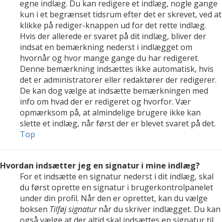
egne indlæg. Du kan redigere et indlæg, nogle gange
kun i et begrænset tidsrum efter det er skrevet, ved at
klikke på rediger-knappen ud for det rette indlæg.
Hvis der allerede er svaret på dit indlæg, bliver der
indsat en bemærkning nederst i indlægget om
hvornår og hvor mange gange du har redigeret.
Denne bemærkning indsættes ikke automatisk, hvis
det er administratorer eller redaktører der redigerer.
De kan dog vælge at indsætte bemærkningen med
info om hvad der er redigeret og hvorfor. Vær
opmærksom på, at almindelige brugere ikke kan
slette et indlæg, når først der er blevet svaret på det.
Top
Hvordan indsætter jeg en signatur i mine indlæg?
For et indsætte en signatur nederst i dit indlæg, skal
du først oprette en signatur i brugerkontrolpanelet
under din profil. Når den er oprettet, kan du vælge
boksen
Tilføj signatur
når du skriver indlægget. Du kan
også vælge at der altid skal indsættes en signatur til