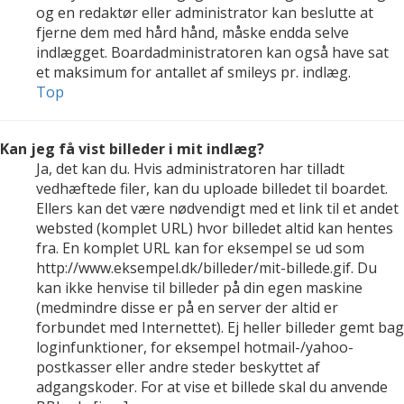
og en redaktør eller administrator kan beslutte at
fjerne dem med hård hånd, måske endda selve
indlægget. Boardadministratoren kan også have sat
et maksimum for antallet af smileys pr. indlæg.
Top
Kan jeg få vist billeder i mit indlæg?
Ja, det kan du. Hvis administratoren har tilladt
vedhæftede filer, kan du uploade billedet til boardet.
Ellers kan det være nødvendigt med et link til et andet
websted (komplet URL) hvor billedet altid kan hentes
fra. En komplet URL kan for eksempel se ud som
http://www.eksempel.dk/billeder/mit-billede.gif. Du
kan ikke henvise til billeder på din egen maskine
(medmindre disse er på en server der altid er
forbundet med Internettet). Ej heller billeder gemt bag
loginfunktioner, for eksempel hotmail-/yahoo-
postkasser eller andre steder beskyttet af
adgangskoder. For at vise et billede skal du anvende