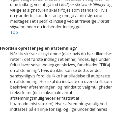
dine indlæg, ved at gå ind i
Rediger skriveindstillinger
og
vælge at signaturen skal tilføjes som standard. Hvis
du gør dette, kan du stadig undgå at din signatur
medtages i et specifikt indlæg ved at fravælge
Indsæt
signatur
inden du indsender indlægget.
Top
Hvordan opretter jeg en afstemning?
Når du skriver et nyt emne (eller hvis du har tilladelse:
retter i det første indlæg i et emne) findes, lige under
feltet hvor selve indlægget skrives, fanebladet "Tilføj
en afstemning". Hvis du ikke kan se dette, er det
sandsynligvis fordi du ikke har tilladelse til at oprette
en afstemning. Her skal du indtaste en overskrift som
beskriver afstemningen, og mindst to valgmuligheder
i tekstfeltet (det maksimale antal
afstemningsmuligheder er fastsat af
boardadministratoren). Hver afstemningsmulighed
indtastes på en linje for sig, og lige under defineres