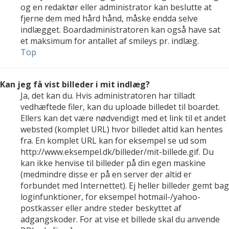
og en redaktør eller administrator kan beslutte at
fjerne dem med hård hånd, måske endda selve
indlægget. Boardadministratoren kan også have sat
et maksimum for antallet af smileys pr. indlæg.
Top
Kan jeg få vist billeder i mit indlæg?
Ja, det kan du. Hvis administratoren har tilladt
vedhæftede filer, kan du uploade billedet til boardet.
Ellers kan det være nødvendigt med et link til et andet
websted (komplet URL) hvor billedet altid kan hentes
fra. En komplet URL kan for eksempel se ud som
http://www.eksempel.dk/billeder/mit-billede.gif. Du
kan ikke henvise til billeder på din egen maskine
(medmindre disse er på en server der altid er
forbundet med Internettet). Ej heller billeder gemt bag
loginfunktioner, for eksempel hotmail-/yahoo-
postkasser eller andre steder beskyttet af
adgangskoder. For at vise et billede skal du anvende