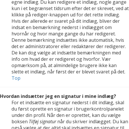
egne indlæg. Du kan redigere et indlæg, nogle gange
kun i et begrænset tidsrum efter det er skrevet, ved at
klikke på rediger-knappen ud for det rette indlæg.
Hvis der allerede er svaret på dit indlæg, bliver der
indsat en bemærkning nederst i indlægget om
hvornår og hvor mange gange du har redigeret.
Denne bemærkning indsættes ikke automatisk, hvis
det er administratorer eller redaktører der redigerer.
De kan dog vælge at indsætte bemærkningen med
info om hvad der er redigeret og hvorfor. Vær
opmærksom på, at almindelige brugere ikke kan
slette et indlæg, når først der er blevet svaret på det.
Top
Hvordan indsætter jeg en signatur i mine indlæg?
For et indsætte en signatur nederst i dit indlæg, skal
du først oprette en signatur i brugerkontrolpanelet
under din profil. Når den er oprettet, kan du vælge
boksen
Tilføj signatur
når du skriver indlægget. Du kan
også vælge at der altid skal indsættes en signatur til