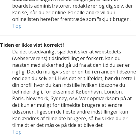
boardets administratorer, redaktører og dig selv, der
kan se, når du er online. For alle andre vil du i
onlinelisten herefter fremtræde som "skjult bruger".
Top
Tiden er ikke vist korrekt!
Da det usædvanligt sjældent sker at webstedets
(webserverens) tidsindstilling er forkert, kan du
næsten med sikkerhed gå ud fra at den tid du ser er
rigtig. Det du muligvis ser er en tid i en anden tidszone
end den du selv er i. Hvis det er tilfældet, bør du rette i
din profil hvor du kan indstille hvilken tidszone du
befinder dig i, for eksempel København, London,
Paris, New York, Sydney, osv. Vær opmærksom på at
det kun er muligt for tilmeldte brugere at ændre
tidszonen, ligesom de fleste andre indstillinger kun
kan ændres af tilmeldte brugere, så hvis ikke du er
tilmeldt er det måske på tide at blive det!
Top