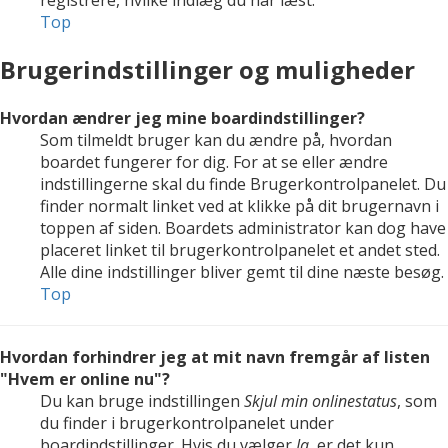
registrere, hvilke indlæg du har læst.
Top
Brugerindstillinger og muligheder
Hvordan ændrer jeg mine boardindstillinger?
Som tilmeldt bruger kan du ændre på, hvordan
boardet fungerer for dig. For at se eller ændre
indstillingerne skal du finde Brugerkontrolpanelet. Du
finder normalt linket ved at klikke på dit brugernavn i
toppen af siden. Boardets administrator kan dog have
placeret linket til brugerkontrolpanelet et andet sted.
Alle dine indstillinger bliver gemt til dine næste besøg.
Top
Hvordan forhindrer jeg at mit navn fremgår af listen
"Hvem er online nu"?
Du kan bruge indstillingen
Skjul min onlinestatus
, som
du finder i brugerkontrolpanelet under
boardindstillinger. Hvis du vælger
Ja
, er det kun