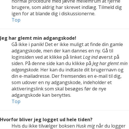
normal procedure med jævne mellemrum at fjerne
brugere, som aldrig har skrevet indlæg. Tilmeld dig
igen for at blande dig i diskussionerne.
Top
Jeg har glemt min adgangskode!
Gå ikke i panik! Det er ikke muligt at finde din gamle
adgangskode, men der kan dannes en ny. Gå til
loginsiden ved at klikke på linket
Log ind
øverst på
siden. På denne side kan du klikke på
Jeg har glemt min
adgangskode
. Her kan du indtaste dit brugernavn og
din e-mailadresse. Der fremsendes en e-mail til dig,
som udover en ny adgangskode, indeholder et
aktiveringslink som skal besøges før de nye
adgangskode kan benyttes.
Top
Hvorfor bliver jeg logget ud hele tiden?
Hvis du ikke tilvælger boksen
Husk mig
når du logger