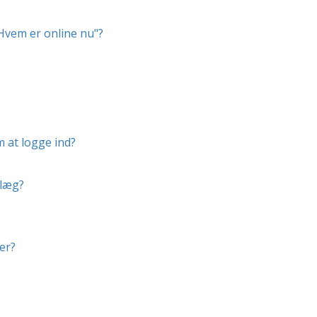
"Hvem er online nu"?
m at logge ind?
dlæg?
er?