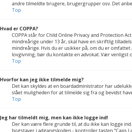
andre tilmeldte brugere, brugergrupper osv. Det anbefal
Top
Hvad er COPPA?
COPPA står for Child Online Privacy and Protection Act
mindreårige under 13 år, skal have en skriftlig tillad
mindreårige. Hvis du er usikker på, om du er omfattet a
lovgivning, bør du kontakte en advokat. Vær venligs
Top
Hvorfor kan jeg ikke tilmelde mig?
Det kan skyldes at en boardadministrator har udelukke
slået muligheden for at tilmelde sig fra og bevidst hav
Top
Jeg har tilmeldt mig, men kan ikke logge ind!
Der kan være flere grunde til, at du ikke kan logge in
bogstaver i adgangskoden - kontroller tasten "Caps Lo