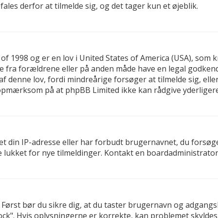
es derfor at tilmelde sig, og det tager kun et øjeblik.
 of 1998 og er en lov i United States of America (USA), som 
else fra forældrene eller på anden måde have en legal godken
f denne lov, fordi mindreårige forsøger at tilmelde sig, ell
t opmærksom på at phpBB Limited ikke kan rådgive yderlige
t din IP-adresse eller har forbudt brugernavnet, du forsøg
e lukket for nye tilmeldinger. Kontakt en boardadministrator 
d. Først bør du sikre dig, at du taster brugernavn og adgan
ck". Hvis oplysningerne er korrekte, kan problemet skyldes