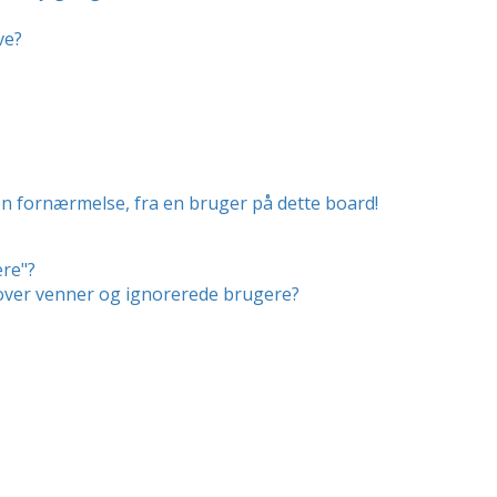
ve?
en fornærmelse, fra en bruger på dette board!
ere"?
r over venner og ignorerede brugere?