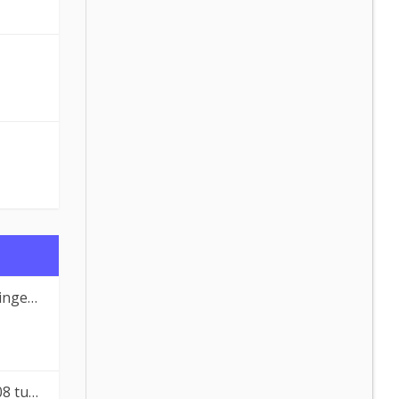
entb…
08 tu…