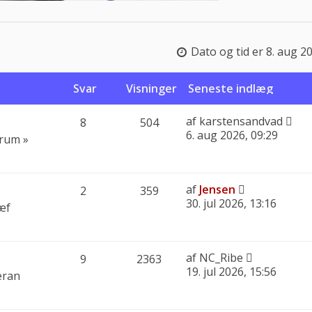
Dato og tid er 8. aug 2
Svar
Visninger
Seneste indlæg
af
karstensandvad
8
504
6. aug 2026, 09:29
orum
»
af
Jensen
2
359
30. jul 2026, 13:16
æf
af
NC_Ribe
9
2363
19. jul 2026, 15:56
eran