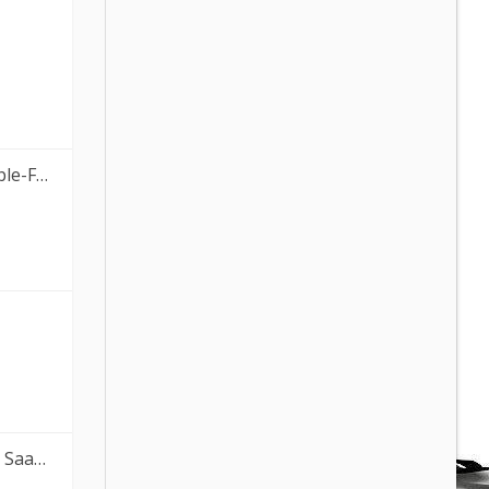
-Fre…
aab …