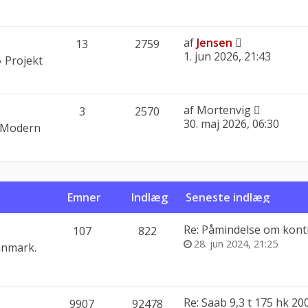
af
Jensen
13
2759
1. jun 2026, 21:43
»
Projekt
af
Mortenvig
3
2570
30. maj 2026, 06:30
Modern
Emner
Indlæg
Seneste indlæg
Re: Påmindelse om konting
107
822
28. jun 2024, 21:25
anmark.
Re: Saab 9,3 t 175 hk 20
9907
92478