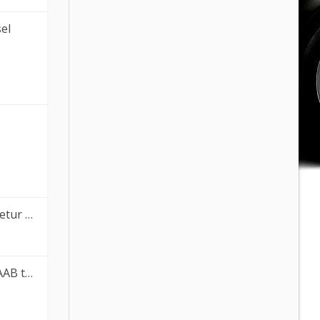
el
r i …
 træ…