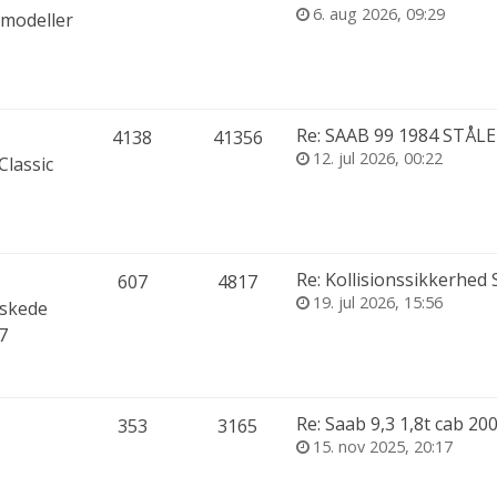
6. aug 2026, 09:29
 modeller
Re: SAAB 99 1984 STÅLET,
4138
41356
12. jul 2026, 00:22
Classic
Re: Kollisionssikkerhed S
607
4817
19. jul 2026, 15:56
lskede
7
Re: Saab 9,3 1,8t cab 20
353
3165
15. nov 2025, 20:17