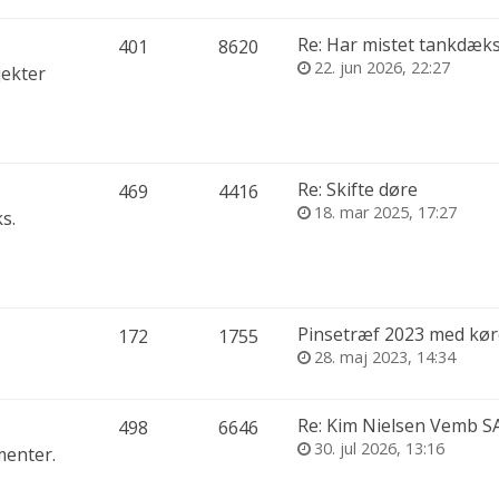
Re: Har mistet tankdæks
401
8620
22. jun 2026, 22:27
jekter
Re: Skifte døre
469
4416
18. mar 2025, 17:27
s.
Pinsetræf 2023 med køretu
172
1755
28. maj 2023, 14:34
Re: Kim Nielsen Vemb SAAB
498
6646
30. jul 2026, 13:16
menter.