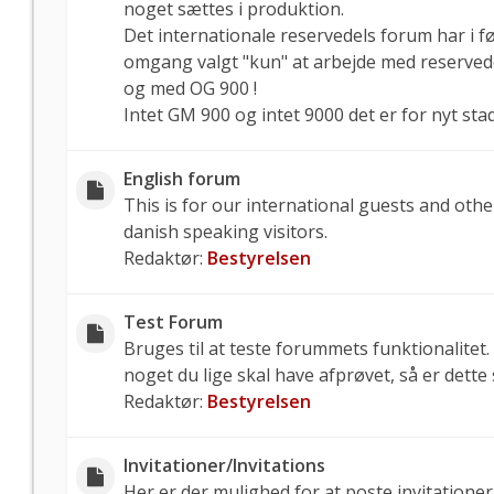
noget sættes i produktion.
Det internationale reservedels forum har i f
omgang valgt "kun" at arbejde med reservede
og med OG 900 !
Intet GM 900 og intet 9000 det er for nyt sta
English forum
This is for our international guests and oth
danish speaking visitors.
Redaktør:
Bestyrelsen
Test Forum
Bruges til at teste forummets funktionalitet.
noget du lige skal have afprøvet, så er dette 
Redaktør:
Bestyrelsen
Invitationer/Invitations
Her er der mulighed for at poste invitationer 