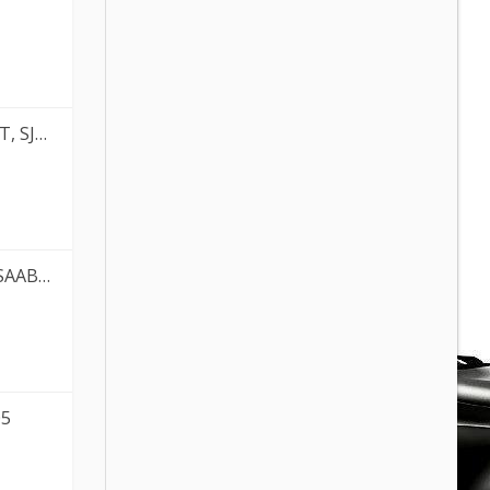
 SJ4…
AAB …
05