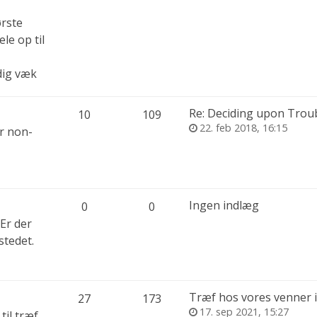
ørste
le op til
dig væk
Re: Deciding upon Trouble
10
109
22. feb 2018, 16:15
er non-
Ingen indlæg
0
0
 Er der
stedet.
Træf hos vores venner i S
27
173
17. sep 2021, 15:27
til træf