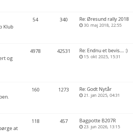
Re: Øresund rally 2018
54
340
30. maj 2018, 22:55
ab Klub
Re: Endnu et bevis..... :)
4978
42531
15. okt 2025, 15:31
ert og
Re: Godt Nytår
160
1273
21. jan 2025, 04:31
ben.
Bagpotte B207R
118
457
23. jun 2026, 13:15
pørge at