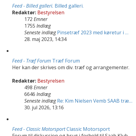
Feed - Billed galleri.
Billed galleri.
Redaktør:
Bestyrelsen
172
Emner
1755
Indlæg
Seneste indlæg
Pinsetræf 2023 med køretur i …
28. maj 2023, 14:34
Feed - Træf Forum
Træf Forum
Her kan der skrives om div. træf og arrangementer.
Redaktør:
Bestyrelsen
498
Emner
6646
Indlæg
Seneste indlæg
Re: Kim Nielsen Vemb SAAB træ…
30. jul 2026, 13:16
Feed - Classic Motorsport
Classic Motorsport
Forum til diskussion og brug i forhold til Saab Klub