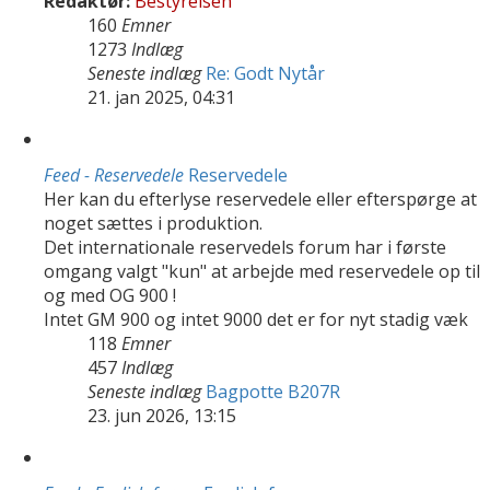
Redaktør:
Bestyrelsen
160
Emner
1273
Indlæg
Seneste indlæg
Re: Godt Nytår
21. jan 2025, 04:31
Feed - Reservedele
Reservedele
Her kan du efterlyse reservedele eller efterspørge at
noget sættes i produktion.
Det internationale reservedels forum har i første
omgang valgt "kun" at arbejde med reservedele op til
og med OG 900 !
Intet GM 900 og intet 9000 det er for nyt stadig væk
118
Emner
457
Indlæg
Seneste indlæg
Bagpotte B207R
23. jun 2026, 13:15