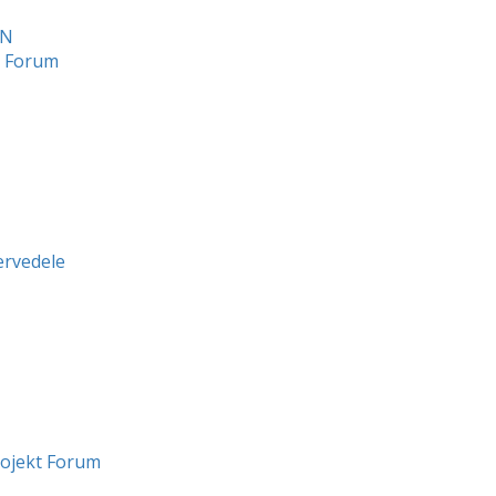
ON
c Forum
ervedele
ojekt Forum