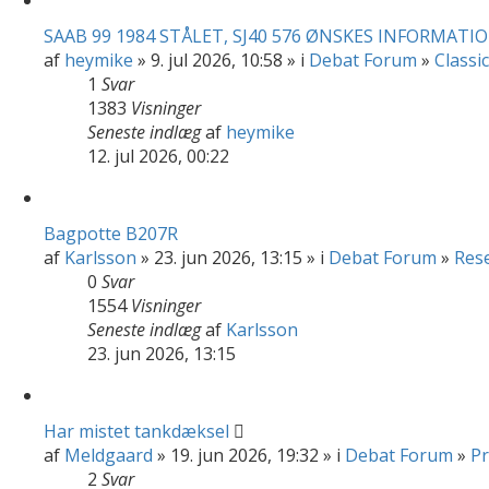
SAAB 99 1984 STÅLET, SJ40 576 ØNSKES INFORMATI
af
heymike
» 9. jul 2026, 10:58 » i
Debat Forum
»
Classi
1
Svar
1383
Visninger
Seneste indlæg
af
heymike
12. jul 2026, 00:22
Bagpotte B207R
af
Karlsson
» 23. jun 2026, 13:15 » i
Debat Forum
»
Res
0
Svar
1554
Visninger
Seneste indlæg
af
Karlsson
23. jun 2026, 13:15
Har mistet tankdæksel
af
Meldgaard
» 19. jun 2026, 19:32 » i
Debat Forum
»
Pr
2
Svar