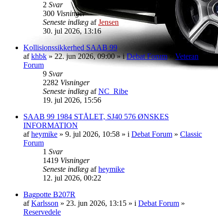
2
Svar
300
Visninger
Seneste indlæg
af
Jensen
30. jul 2026, 13:16
Kollisionssikkerhed SAAB 99
af
khbk
» 22. jun 2026, 09:00 » i
Debat Forum
»
Veteran
Forum
9
Svar
2282
Visninger
Seneste indlæg
af
NC_Ribe
19. jul 2026, 15:56
SAAB 99 1984 STÅLET, SJ40 576 ØNSKES
INFORMATION
af
heymike
» 9. jul 2026, 10:58 » i
Debat Forum
»
Classic
Forum
1
Svar
1419
Visninger
Seneste indlæg
af
heymike
12. jul 2026, 00:22
Bagpotte B207R
af
Karlsson
» 23. jun 2026, 13:15 » i
Debat Forum
»
Reservedele