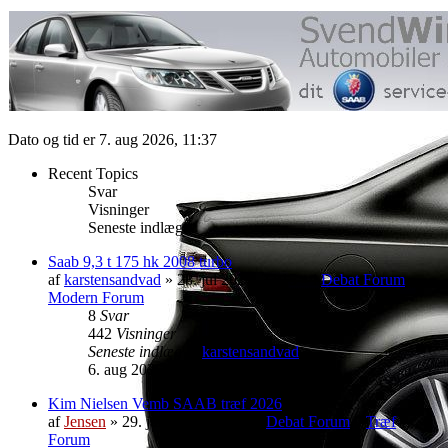
Dato og tid er 7. aug 2026, 11:37
Recent Topics
Svar
Visninger
Seneste indlæg
Saab 9,3 t 175 hk 2008 turbo
af
karstensandvad
» 28. jul 2026, 22:15 » i
Debat Forum
»
Modern Forum
8
Svar
442
Visninger
Seneste indlæg
af
karstensandvad
6. aug 2026, 09:29
Kim Nielsen Vemb SAAB træf 2026
af
Jensen
» 29. jul 2026, 15:57 » i
Debat Forum
»
Træf
Forum