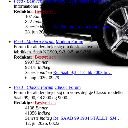
Feed - Bestyrelsen informerer
Bestyrelsen informerer
Informationer fra Bestyrelsen i Saab klub Danmark.
Redaktør:
Bestyrelsen
107
Emner
822
Indlæg
Seneste indlæg
Re: Påmindelse om kontingentb…
28. jun 2024, 21:25
Feed - Modern Forum
Modern Forum
Forum for alt der drejer sig om de sidste nye modeller fra
fabrikken. Saab NG900, 9-3, 9-5 og 9-3SS
Redaktør:
Bestyrelsen
9907
Emner
92478
Indlæg
Seneste indlæg
Re: Saab 9,3 t 175 hk 2008 tu…
6. aug 2026, 09:29
Feed - Classic Forum
Classic Forum
Forum for alt der drejer sig om vores dejlige Classic modeller.
Saab 99, 90, OG900 og 9000.
Redaktør:
Bestyrelsen
4138
Emner
41356
Indlæg
Seneste indlæg
Re: SAAB 99 1984 STÅLET, SJ4…
12. jul 2026, 00:22