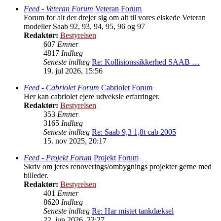
Feed - Veteran Forum
Veteran Forum
Forum for alt der drejer sig om alt til vores elskede Veteran
modeller Saab 92, 93, 94, 95, 96 og 97
Redaktør:
Bestyrelsen
607
Emner
4817
Indlæg
Seneste indlæg
Re: Kollisionssikkerhed SAAB …
19. jul 2026, 15:56
Feed - Cabriolet Forum
Cabriolet Forum
Her kan cabriolet ejere udveksle erfarringer.
Redaktør:
Bestyrelsen
353
Emner
3165
Indlæg
Seneste indlæg
Re: Saab 9,3 1,8t cab 2005
15. nov 2025, 20:17
Feed - Projekt Forum
Projekt Forum
Skriv om jeres renoverings/ombygnings projekter gerne med
billeder.
Redaktør:
Bestyrelsen
401
Emner
8620
Indlæg
Seneste indlæg
Re: Har mistet tankdæksel
22. jun 2026, 22:27