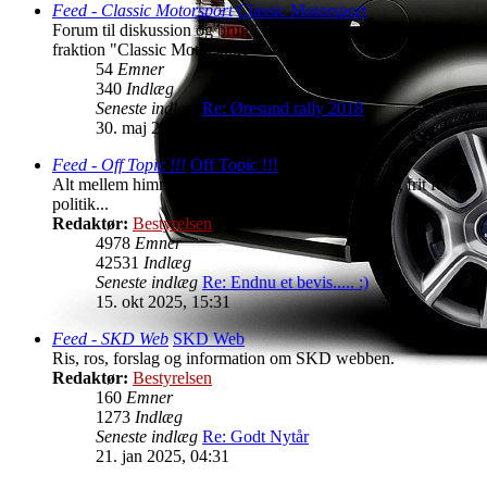
Feed - Classic Motorsport
Classic Motorsport
Forum til diskussion og brug i forhold til Saab Klub Danmark
fraktion "Classic Motorsport"
54
Emner
340
Indlæg
Seneste indlæg
Re: Øresund rally 2018
30. maj 2018, 22:55
Feed - Off Topic !!!
Off Topic !!!
Alt mellem himmel og jord, men hold det sobert og frit for
politik...
Redaktør:
Bestyrelsen
4978
Emner
42531
Indlæg
Seneste indlæg
Re: Endnu et bevis..... :)
15. okt 2025, 15:31
Feed - SKD Web
SKD Web
Ris, ros, forslag og information om SKD webben.
Redaktør:
Bestyrelsen
160
Emner
1273
Indlæg
Seneste indlæg
Re: Godt Nytår
21. jan 2025, 04:31