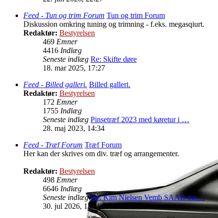
Feed - Tun og trim Forum
Tun og trim Forum
Diskussion omkring tuning og trimning - f.eks. megasqiurt.
Redaktør:
Bestyrelsen
469
Emner
4416
Indlæg
Seneste indlæg
Re: Skifte døre
18. mar 2025, 17:27
Feed - Billed galleri.
Billed galleri.
Redaktør:
Bestyrelsen
172
Emner
1755
Indlæg
Seneste indlæg
Pinsetræf 2023 med køretur i …
28. maj 2023, 14:34
Feed - Træf Forum
Træf Forum
Her kan der skrives om div. træf og arrangementer.
Redaktør:
Bestyrelsen
498
Emner
6646
Indlæg
Seneste indlæg
Re: Kim Nielsen Vemb SAAB træ…
30. jul 2026, 13:16