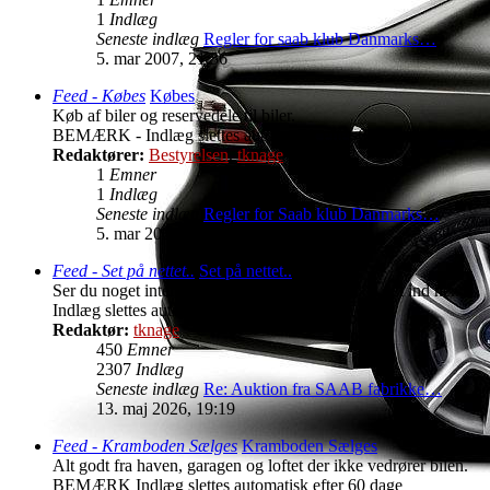
1
Indlæg
Seneste indlæg
Regler for saab klub Danmarks…
5. mar 2007, 21:56
Feed - Købes
Købes
Køb af biler og reservedele til biler.
BEMÆRK - Indlæg slettes automatisk efter 60 dage!
Redaktører:
Bestyrelsen
,
tknage
1
Emner
1
Indlæg
Seneste indlæg
Regler for Saab klub Danmarks…
5. mar 2007, 21:56
Feed - Set på nettet..
Set på nettet..
Ser du noget interessant til salg på nettet så skal det ind her.
Indlæg slettes automatisk efter 1 måned!!
Redaktør:
tknage
450
Emner
2307
Indlæg
Seneste indlæg
Re: Auktion fra SAAB fabrikke…
13. maj 2026, 19:19
Feed - Kramboden Sælges
Kramboden Sælges
Alt godt fra haven, garagen og loftet der ikke vedrører bilen.
BEMÆRK Indlæg slettes automatisk efter 60 dage