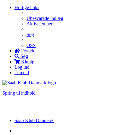
Hurtige links
Ubesvarede indlæg
Aktive emner
Søg
OSS
Forside
Søg
Klubtøj
Log ind
Tilmeld
Spring til indhold
Saab Klub Danmark