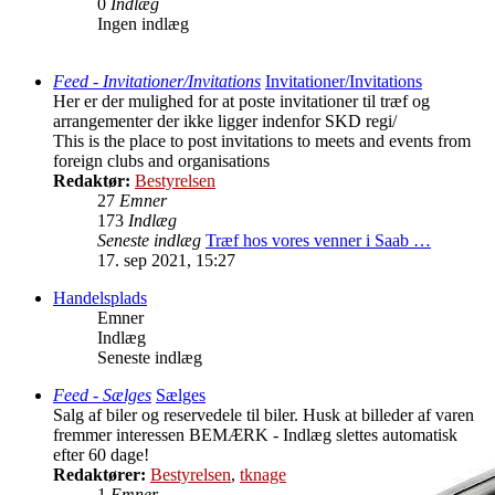
0
Indlæg
Ingen indlæg
Feed - Invitationer/Invitations
Invitationer/Invitations
Her er der mulighed for at poste invitationer til træf og
arrangementer der ikke ligger indenfor SKD regi/
This is the place to post invitations to meets and events from
foreign clubs and organisations
Redaktør:
Bestyrelsen
27
Emner
173
Indlæg
Seneste indlæg
Træf hos vores venner i Saab …
17. sep 2021, 15:27
Handelsplads
Emner
Indlæg
Seneste indlæg
Feed - Sælges
Sælges
Salg af biler og reservedele til biler. Husk at billeder af varen
fremmer interessen BEMÆRK - Indlæg slettes automatisk
efter 60 dage!
Redaktører:
Bestyrelsen
,
tknage
1
Emner