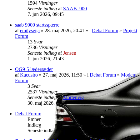
1594
Visninger
Seneste indlæg
af
SAAB_900
7. jun 2026, 09:45
saab 9000 startsspærre
af
emilyseija
» 28. maj 2026, 20:41 » i
Debat Forum
»
Projekt
Forum
13
Svar
2736
Visninger
Seneste indlæg
af
Jensen
1. jun 2026, 21:43
OG9-5 lædersæder
af
Kacusiro
» 27. maj 2026, 11:50 » i
Debat Forum
»
Modern
Forum
3
Svar
2537
Visninger
Seneste indlæg
af
Mortenvig
30. maj 2026, 06:30
Debat Forum
Emner
Indlæg
Seneste indlæg