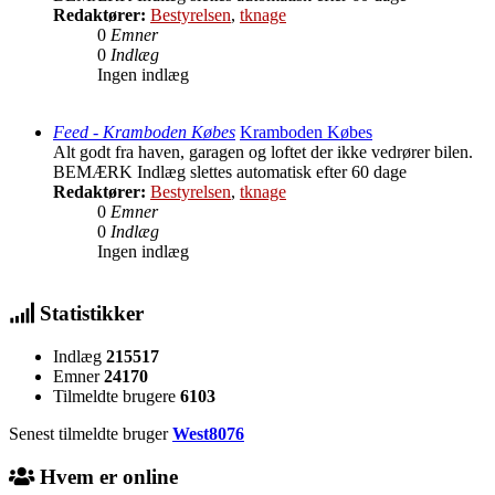
Redaktører:
Bestyrelsen
,
tknage
0
Emner
0
Indlæg
Ingen indlæg
Feed - Kramboden Købes
Kramboden Købes
Alt godt fra haven, garagen og loftet der ikke vedrører bilen.
BEMÆRK Indlæg slettes automatisk efter 60 dage
Redaktører:
Bestyrelsen
,
tknage
0
Emner
0
Indlæg
Ingen indlæg
Statistikker
Indlæg
215517
Emner
24170
Tilmeldte brugere
6103
Senest tilmeldte bruger
West8076
Hvem er online