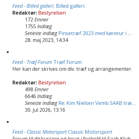
Feed - Billed galleri.
Billed galleri.
Redaktør:
Bestyrelsen
172
Emner
1755
Indlæg
Seneste indlæg
Pinsetræf 2023 med køretur i …
28. maj 2023, 14:34
Feed - Træf Forum
Træf Forum
Her kan der skrives om div. træf og arrangementer.
Redaktør:
Bestyrelsen
498
Emner
6646
Indlæg
Seneste indlæg
Re: Kim Nielsen Vemb SAAB træ…
30. jul 2026, 13:16
Feed - Classic Motorsport
Classic Motorsport
Forum til diskussion og brug i forhold til Saab Klub