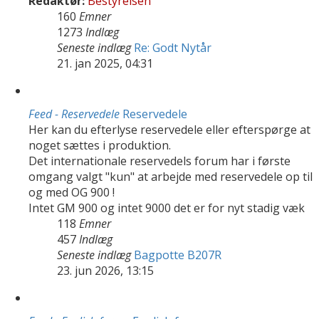
Redaktør:
Bestyrelsen
160
Emner
1273
Indlæg
Seneste indlæg
Re: Godt Nytår
21. jan 2025, 04:31
Feed - Reservedele
Reservedele
Her kan du efterlyse reservedele eller efterspørge at
noget sættes i produktion.
Det internationale reservedels forum har i første
omgang valgt "kun" at arbejde med reservedele op til
og med OG 900 !
Intet GM 900 og intet 9000 det er for nyt stadig væk
118
Emner
457
Indlæg
Seneste indlæg
Bagpotte B207R
23. jun 2026, 13:15