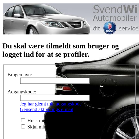
Du skal være tilmeldt som bruger og
logget ind for at se profiler.
Brugernavn:
Adgangskode:
Jeg har glemt min adgangskode
Gensend aktiverings e-mail
Husk mig
Skjul min onlinestatus ved dette besøg