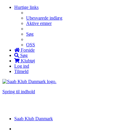
Hurtige links
Ubesvarede indlæg
Aktive emner
Søg
OSS
Forside
Søg
Klubtøj
Log ind
Tilmeld
Spring til indhold
Saab Klub Danmark