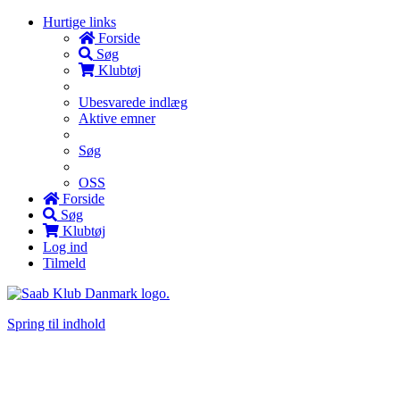
Hurtige links
Forside
Søg
Klubtøj
Ubesvarede indlæg
Aktive emner
Søg
OSS
Forside
Søg
Klubtøj
Log ind
Tilmeld
Spring til indhold