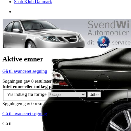
Saab Klub Danmark
Aktive emner
Gå til avanceret søgning
Søgningen gav 0 resultater • Side
1
af
1
Intet emne eller indlæg passer til dine søgekriterier.
Vis indlæg fra forrige
Søgningen gav 0 resultater • Side
1
af
1
Gå til avanceret søgning
Gå til