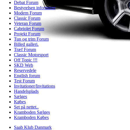
Debat Forum
Bestyrelsen informerer
Modern Forum
Classic Forum
Veteran Forum
Cabriolet Forum
Projekt Forum
Tun og trim Forum
Billed galleri.
Træf Forum
Classic Motorsport
Off Topic !!!
SKD Web
Reservedele
English forum
Test Forum
Invitationer/Invitations
Handelsplads
Sælges
Købes
Set på nettet..
Kramboden Sælges
Kramboden Købes
Saab Klub Danmark