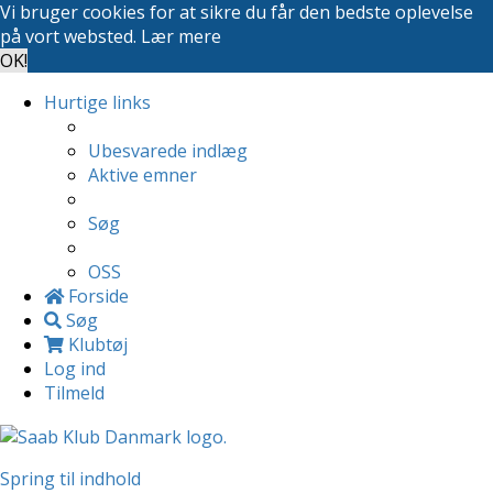
Vi bruger cookies for at sikre du får den bedste oplevelse
på vort websted.
Lær mere
OK!
Hurtige links
Ubesvarede indlæg
Aktive emner
Søg
OSS
Forside
Søg
Klubtøj
Log ind
Tilmeld
Spring til indhold