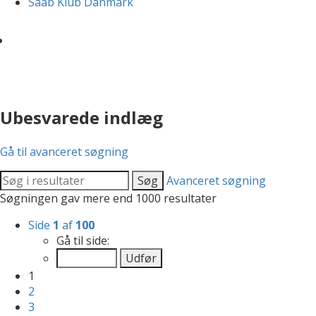
Saab Klub Danmark
Ubesvarede indlæg
Gå til avanceret søgning
Søg
Avanceret søgning
Søgningen gav mere end 1000 resultater
Side
1
af
100
Gå til side:
1
2
3