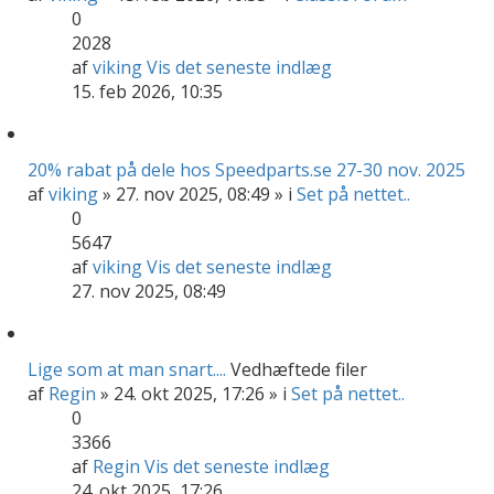
0
2028
af
viking
Vis det seneste indlæg
15. feb 2026, 10:35
20% rabat på dele hos Speedparts.se 27-30 nov. 2025
af
viking
» 27. nov 2025, 08:49 » i
Set på nettet..
0
5647
af
viking
Vis det seneste indlæg
27. nov 2025, 08:49
Lige som at man snart....
Vedhæftede filer
af
Regin
» 24. okt 2025, 17:26 » i
Set på nettet..
0
3366
af
Regin
Vis det seneste indlæg
24. okt 2025, 17:26