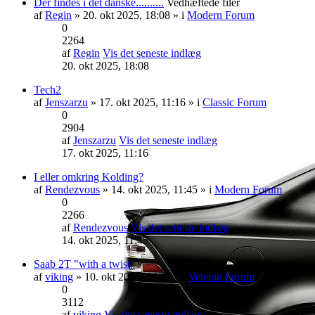
Der findes i det danske..........
Vedhæftede filer
af
Regin
» 20. okt 2025, 18:08 » i
Modern Forum
0
2264
af
Regin
Vis det seneste indlæg
20. okt 2025, 18:08
Tech2
af
Jenszarzu
» 17. okt 2025, 11:16 » i
Classic Forum
0
2904
af
Jenszarzu
Vis det seneste indlæg
17. okt 2025, 11:16
I eller omkring Kolding?
af
Rendezvous
» 14. okt 2025, 11:45 » i
Modern Forum
0
2266
af
Rendezvous
Vis det seneste indlæg
14. okt 2025, 11:45
Saab 2T "with a twist"
af
viking
» 10. okt 2025, 16:19 » i
Veteran Forum
0
3112
af
viking
Vis det seneste indlæg