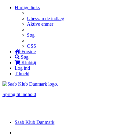
Hurtige links
Ubesvarede indlæg
Aktive emner
Søg
OSS
Forside
Søg
Klubtøj
Log ind
Tilmeld
Spring til indhold
Saab Klub Danmark