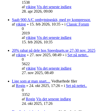
1538
af
viking
Vis det seneste indlæg
28. apr 2026, 09:00
Saab 900 A/C ombytningskit, med ny kompressor.
af
viking
» 15. feb 2026, 10:35 » i
Classic Forum
0
2019
af
viking
Vis det seneste indlæg
15. feb 2026, 10:35
20% rabat på dele hos Speedparts.se 27-30 nov. 2025
af
viking
» 27. nov 2025, 08:49 » i
Set på nettet..
0
5622
af
viking
Vis det seneste indlæg
27. nov 2025, 08:49
Lige som at man snart....
Vedhæftede filer
af
Regin
» 24. okt 2025, 17:26 » i
Set på nettet..
0
3352
af
Regin
Vis det seneste indlæg
24. okt 2025, 17:26