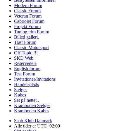
Bestyrelsen informerer
Modern Forum
Classic Forum
Veteran Forum
Cabriolet Forum
Projekt Forum
Tun og trim Forum
Billed galleri.
Træf Forum
Classic Motorsport
Off Topic !!!
SKD Web
Reservedele
English forum
Test Forum
Invitationer/Invitations
Handelsplads
Sælges
Købes
Set på nettet..
Kramboden Sælges
Kramboden Købes
Saab Klub Danmark
Alle tider er
UTC+02:00