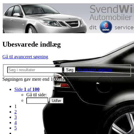
Ubesvarede indlæg
Gå til avanceret søgning
Avanceret søgning
Søg
Søgningen gav mere end 1000 resultater
Side
1
af
100
Gå til side:
1
2
3
4
5
…