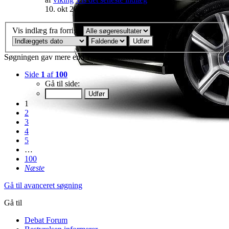
10. okt 2025, 16:19
Vis indlæg fra forrige
Søgningen gav mere end 1000 resultater
Side
1
af
100
Gå til side:
1
2
3
4
5
…
100
Næste
Gå til avanceret søgning
Gå til
Debat Forum