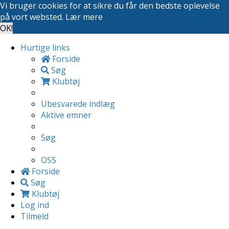
Vi bruger cookies for at sikre du får den bedste oplevelse
på vort websted.
Lær mere
OK!
Hurtige links
Forside
Søg
Klubtøj
Ubesvarede indlæg
Aktive emner
Søg
OSS
Forside
Søg
Klubtøj
Log ind
Tilmeld