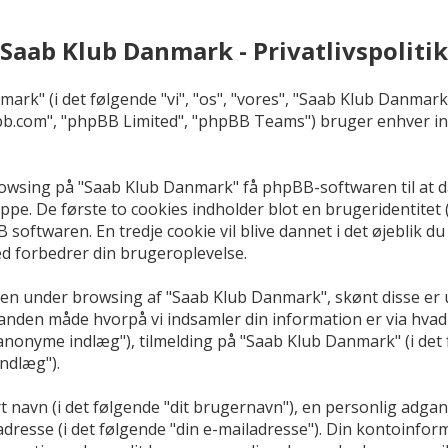
Saab Klub Danmark - Privatlivspolitik
mark" (i det følgende "vi", "os", "vores", "Saab Klub Danma
pbb.com", "phpBB Limited", "phpBB Teams") bruger enhver i
rowsing på "Saab Klub Danmark" få phpBB-softwaren til at da
ppe. De første to cookies indholder blot en brugeridentitet 
 softwaren. En tredje cookie vil blive dannet i det øjeblik d
ved forbedrer din brugeroplevelse.
ren under browsing af "Saab Klub Danmark", skønt disse er 
den måde hvorpå vi indsamler din information er via hvad 
"anonyme indlæg"), tilmelding på "Saab Klub Danmark" (i det 
indlæg").
 navn (i det følgende "dit brugernavn"), en personlig adgang
adresse (i det følgende "din e-mailadresse"). Din kontoinfo