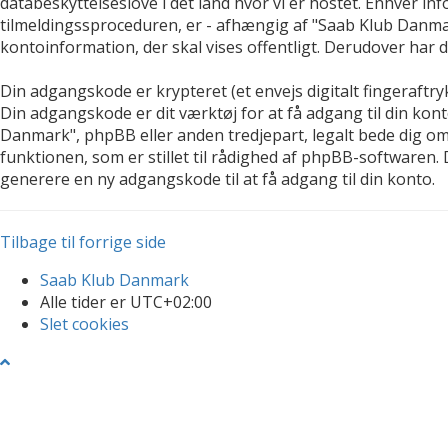
databeskyttelseslove i det land hvor vi er hostet. Enhver
tilmeldingssproceduren, er - afhængig af "Saab Klub Danmark
kontoinformation, der skal vises offentligt. Derudover har 
Din adgangskode er krypteret (et envejs digitalt fingeraftr
Din adgangskode er dit værktøj for at få adgang til din ko
Danmark", phpBB eller anden tredjepart, legalt bede dig o
funktionen, som er stillet til rådighed af phpBB-softwaren
generere en ny adgangskode til at få adgang til din konto.
Tilbage til forrige side
Saab Klub Danmark
Alle tider er
UTC+02:00
Slet cookies