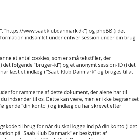
rk", "https://www.saabklubdanmark.dk") og phpBB (i det
nformation indsamlet under enhver session under din brug
nne et antal cookies, som er små tekstfiler, der
(i det følgende "bruger-id") og et anonymt session-ID (i det
u har læst et indlæg i "Saab Klub Danmark" og bruges til at
udenfor rammerne af dette dokument, der alene har til
du indsender til os. Dette kan være, men er ikke begrænset
følgende "din konto") og indlæg du har skrevet efter
skode til brug for når du skal logge ind på din konto (i det
rmation på "Saab Klub Danmark" er beskyttet af