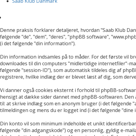
Saab Klub Danmark
Denne praksis forklarer detaljeret, hvordan "Saab Klub Dan
følgende "de", "dem", "deres", "phpBB software", "www.ph
(i det følgende "din information").
Din information indsamles på to måder. For det første vil b
downloades til din computers "midlertidige internetfiler"-ma
følgende "session-ID"), som automatisk tildeles dig af phpBB
registrere, hvilke indlæg der er blevet læst af dig, som der
Vi danner også cookies eksternt i forhold til phpBB-softwa
hensigt at dække sider dannet med phpBB-softwaren. Den an
til: at skrive indlæg som en anonym bruger (i det følgende 
tilmeldingen og mens du er logget ind (i det følgende "dine 
Din konto vil som minimum indeholde et unikt identificerbart
følgende "din adgangskode") og en personlig, gyldig e-mail