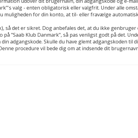
 information udover dit brugernavn, din adgangskode og e-m
"'s valg - enten obligatorisk eller valgfrit. Under alle oms
du muligheden for din konto, at til- eller fravælge automat
yk), så det er sikret. Dog anbefales det, at du ikke genbrug
nto på "Saab Klub Danmark", så pas venligst godt på det. Un
m din adgangskode. Skulle du have glemt adgangskoden til 
. Denne procedure vil bede dig om at indsende dit brugernav