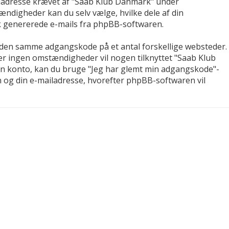
ailadresse krævet af "Saab Klub Danmark" under
tændigheder kan du selv vælge, hvilke dele af din
isk genererede e-mails fra phpBB-softwaren.
er den samme adgangskode på et antal forskellige websteder.
der ingen omstændigheder vil nogen tilknyttet "Saab Klub
din konto, kan du bruge "Jeg har glemt min adgangskode"-
n og din e-mailadresse, hvorefter phpBB-softwaren vil