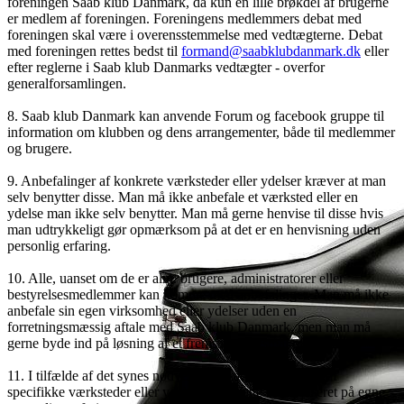
foreningen Saab klub Danmark, da kun en lille brøkdel af brugerne
er medlem af foreningen. Foreningens medlemmers debat med
foreningen skal være i overensstemmelse med vedtægterne. Debat
med foreningen rettes bedst til
formand@saabklubdanmark.dk
eller
efter reglerne i Saab klub Danmarks vedtægter - overfor
generalforsamlingen.
8. Saab klub Danmark kan anvende Forum og facebook gruppe til
information om klubben og dens arrangementer, både til medlemmer
og brugere.
9. Anbefalinger af konkrete værksteder eller ydelser kræver at man
selv benytter disse. Man må ikke anbefale et værksted eller en
ydelse man ikke selv benytter. Man må gerne henvise til disse hvis
man udtrykkeligt gør opmærksom på at det er en henvisning uden
personlig erfaring.
10. Alle, uanset om de er alm. brugere, administratorer eller
bestyrelsesmedlemmer kan komme med anbefalinger. Man må ikke
anbefale sin egen virksomhed eller ydelser uden en
forretningsmæssig aftale med Saab klub Danmark, men man må
gerne byde ind på løsning af et fremsat spørgsmål/problem.
11. I tilfælde af det synes nødvendigt at advare om brug af
specifikke værksteder eller ydelser, skal dette være baseret på egne