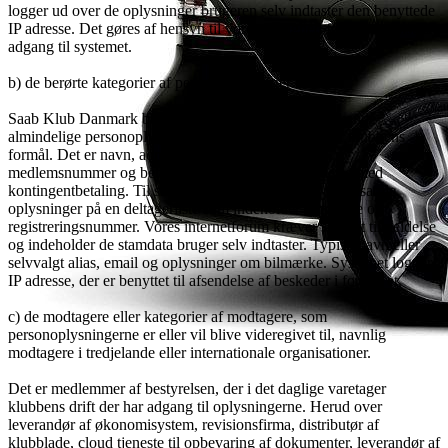
logger ud over de oplysninger brugeren selv indtaster den benyttede
IP adresse. Det gøres af hensyn til vores mulighed for at administrere
adgang til systemet.
b) de berørte kategorier af personoplysninger
Saab Klub Danmark behandler og opbevarer udelukkende
almindelige personoplysninger, der er nødvendige for klubbens
formål. Det er navn, adresse, telefonnummer, email,
medlemsnummer og betalingsoplysninger i forbindelse med
kontingentbetaling. Til særlige arrangementer kan vi indsamle
oplysninger på en deltagerliste som indeholder bilmærke og
registreringsnummer. Vores internetforum kræver separat tilmeldelse
og indeholder de stamdata bruger selv indtaster. Typisk navn eller
selvvalgt alias, email og oplysninger om bilmærke. Systemet logger
IP adresse, der er benyttet til afsendelse af beskeder i forum' et.
c) de modtagere eller kategorier af modtagere, som
personoplysningerne er eller vil blive videregivet til, navnlig
modtagere i tredjelande eller internationale organisationer.
Det er medlemmer af bestyrelsen, der i det daglige varetager
klubbens drift der har adgang til oplysningerne. Herud over
leverandør af økonomisystem, revisionsfirma, distributør af
klubblade, cloud tjeneste til opbevaring af dokumenter, leverandør af