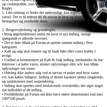
og cookiepolitik, som kan findes på denne platform.
Regler.
1. I det omfang vi finder det nødvendigt, kan reglerne ændres uden
varsel. Det er til enhver tid dit ansvar at læse og forstå de gældende
betingelser og overholde disse.
2. Brugervejledning og grundregler.
• Brug søgefunktionen inden du laver et nyt indlæg, mange
spørgsmål er allerede besvaret.
• Det er ikke tilladt på Forum at oprette samme indlæg i flere
kategorier.
• Køb og salg skal relatere sig til Saab biler eller vores hobby i
øvrigt.
• Undlad at kommentere på Køb & Salg indlæg, medmindre du har
interesse i at købe varen, ønsker oplysninger eller selv kan tilføje
oplysninger om varen.
• Ødelæg ikke andres salg ved at nævne et andet sted hvor varen
evt. kan købes billigere. Indlæg af denne karakter slettes omgående,
og sanktioneres med suspendering.
• Indlæg skal oprettes med beskrivende overskrifter, der siger noget
om indholdet af dit indlæg.
• Profilbilleder på Forum må ikke have større dimensioner end max
100*100 pixels