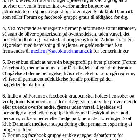
3. Det kræves, at du som bruger opfører dig anstændigt og altid
udviser en venlig fremtoning overfor andre brugere og
administratorer og med respekt for foreningen Saab klub Danmark
som stiller Forum og facebook gruppe gratis til rådighed for dig.
4. Ved overtrædelse af reglerne fjerner platformenes administratorer,
så snart de bliver opmærksom på overtrædelsen, uden varsel, det
postede indhold og i værste fald brugerens konto. Administratorers
afgørelser, med henvisning til reglerne, er gældende men kan
fremsendes til
medlem@saabklubdanmark.dk
for bemærkninger.
5. Det er kun tilladt at have én brugerprofil på hver platform (Forum
/ facebook), medmindre man har fået tilladelse af en administrator.
Omgåelse af denne betingelse, hvis det er sket for at omgå reglerne,
vil føre til permanent udelukkelse fra alle profiler på den
pågældende platform.
6. Indlæg på Forum og facebook gruppen skal holdes i en sober og
venlig tone. Kommentarer eller indlæg, som kan virke provokerende
eller truende overfor andre, fjernes uden varsel. Ligeledes vil
personlige angreb eller usaglige indlæg med beskyldninger mod
personer, virksomheder eller tredje part, herunder foreningen Saab
klub Danmark medfører suspendering eller permanent spærring af
brugerkontoen.
7. Forum og facebook gruppe er ikke et egnet debatforum for