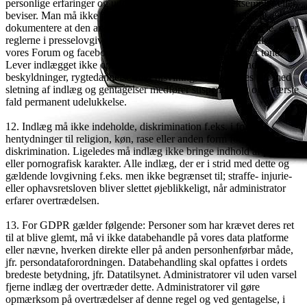
personlige erfaringer og underbygges med konkrete eksempler eller
beviser. Man må ikke poste indlæg af denne karakter uden at
dokumentere at den anden part har fået mulighed for genmæle, efter
reglerne i presselovgivningen. Indlæg skal leve op til formålet med
vores Forum og facebook gruppe og skal holdes i en sober tone.
Lever indlægget ikke op til dette, eller fremføres ubegrundede
beskyldninger, rygtedannelse eller tilsvining, sanktioneres der med
sletning af indlæg og gentagelser medfører suspendering og i værste
fald permanent udelukkelse.
12. Indlæg må ikke indeholde, diskrimination f.eks. i form af
hentydninger til religion, køn, rase eller anden form for
diskrimination. Ligeledes må indlæg ikke bringe indhold af politisk
eller pornografisk karakter. Alle indlæg, der er i strid med dette og
gældende lovgivning f.eks. men ikke begrænset til; straffe- injurie-
eller ophavsretsloven bliver slettet øjeblikkeligt, når administrator
erfarer overtrædelsen.
13. For GDPR gælder følgende: Personer som har krævet deres ret
til at blive glemt, må vi ikke databehandle på vores data platforme
eller nævne, hverken direkte eller på anden personhenførbar måde,
jfr. persondataforordningen. Databehandling skal opfattes i ordets
bredeste betydning, jfr. Datatilsynet. Administratorer vil uden varsel
fjerne indlæg der overtræder dette. Administratorer vil gøre
opmærksom på overtrædelser af denne regel og ved gentagelse, i