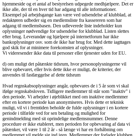
hjemmeside og et antal af bestyrelsen udpegede medhjælpere. Det er
ikke alle, der til en hver tid har adgang til alle informationer.
Eksempel på arbejdsgange kan være ved udsendelse af klubblad, at
redaktøren udbeder sig en medlemsliste fra kassereren som har
adgang til medlemsbasen. Den udleverede liste indeholder kun
oplysninger nødvendige for udsendelse for klubblad. Listen slettes
efter brug. Leverandør og hjælpere på internetforum har ikke
bankoplysninger osv. som de ikke har brug for. Med dette iagttages
god skik for at minimere forekomsten af oplysninger.
Vi videresender ikke data til personer eller tjenester uden for EU.
d) om muligt det påtænkte tidsrum, hvor personoplysningerne vil
blive opbevaret, eller hvis dette ikke er muligt, de kriterier, der
anvendes til fastlæggelse af dette tidsrum
Hvad regnskabsoplysninger angår, opbevares de i 5 år som vi skal
ifølge regnskabsloven. Tidligere medlemmer til står som "inaktiv" i
den periode. Vi arbejder i øjeblikket med om inaktive medlemmer
efter en kortere periode kan anonymiseres. Hvis dette er teknisk
muligt, vil vi i fremtiden beholde de fulde oplysninger i en kortere
periode i tilfælde ved for sen betaling og mulighed for
genindmelding med sit oprindelige medlemsnummer. Denne
procedure er ikke etableret, men perioden for opbevaring af data vi
påtænker, vil være 1 til 2 år - så længe vi har en forhåbning om
medlemmet vil melde sig ind igen. Medlemmer der forlader klubben