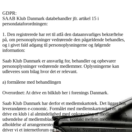
GDPR:
SAAB Klub Danmark databehandler jfr. artikel 15 i
persondataforordningen:
1. Den registrerede har ret til atfå den dataansvarliges bekræftelse
på, om personoplysninger vedrørende den pågældende behandles,
og i givet fald adgang til personoplysningerne og følgende
information:
Saab Klub Danmark er ansvarlig for, behandler og opbevarer
personoplysninger vedrørende medlemmer. Oplysningerne kan
udleveres som bilag hvor det er relevant.
a) formålene med behandlingen
Overordnet: At drive en bilklub her i forenings Danmark.
Saab Klub Danmark har derfor et medlemskartotek. Det ligger hos
leverandøren e-conomic. Formålet med medlemskartoteket er, at
drive en klub i al almindelighed med opkrævning af medlemsafgift,
udsendelse af medlemsblade, email, kontakt mellem medlemmer og
afholdelse af arrangementer. Under punktet kontakt til medlemmer
driver vi et internetforum og facebookside. Systemet internetforum