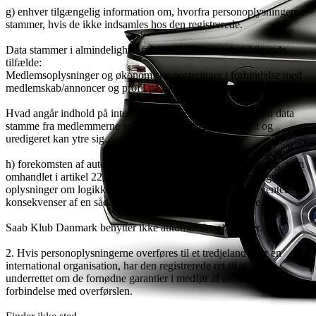
g) enhver tilgængelig information om, hvorfra personoplysningerne
stammer, hvis de ikke indsamles hos den registrerede.
Data stammer i almindelighed fra medlemmerne selv i følgende
tilfælde:
Medlemsoplysninger og økonomiske posteringer i forbindelse med
medlemskab/annoncer og profil på internetforum.
Hvad angår indhold på internetforum eller facebookside kan data
stamme fra medlemmerne selv eller andre brugere der frit og
uredigeret kan ytre sig.
h) forekomsten af automatiske afgørelser, herunder profilering, som
omhandlet i artikel 22, stk. I og 4, og som minimum meningsfulde
oplysninger om logikken heri samt betydningen og de forventede
konsekvenser af en sådan behandling for den registrerede.
Saab Klub Danmark benytter ikke automatiske afgørelser.
2. Hvis personoplysningerne overføres til et tredjeland eller en
international organisation, har den registrerede ret til at blive
underrettet om de fornødne garantier i medfør af artikel 46 i
forbindelse med overførslen.