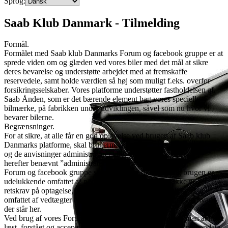
Sprog:
Saab Klub Danmark - Tilmelding
Formål.
Formålet med Saab klub Danmarks Forum og facebook gruppe er at
sprede viden om og glæden ved vores biler med det mål at sikre
deres bevarelse og understøtte arbejdet med at fremskaffe
reservedele, samt holde værdien så høj som muligt f.eks. overfor
forsikringsselskaber. Vores platforme understøtter fastholdelsen af
Saab Ånden, som er det bærende element bag vores specielle
bilmærke, på fabrikken under udviklingen, såvel som nu hvor vi
bevarer bilerne.
Begrænsninger.
For at sikre, at alle får en god oplevelse ved brugen af Saab klub
Danmarks platforme, skal brugerne rette sig efter et par enkle regler,
og de anvisninger administratorer eller en udpeget moderator,
herefter benævnt ”administratorer”, angiver.
Forum og facebook gruppe stilles gratis til rådighed, og brugen er
udelukkende omfattet af nedenstående regler. Der er ikke noget
retskrav på optagelse, da Forum og facebook gruppe ikke er
omfattet af vedtægter eller andre forhold eller regler, udover hvad
der står her.
Ved brug af vores Forum og facebook gruppe bekræfter man at have
læst, forstået og accepteret nedenstående regler og vores persondata-