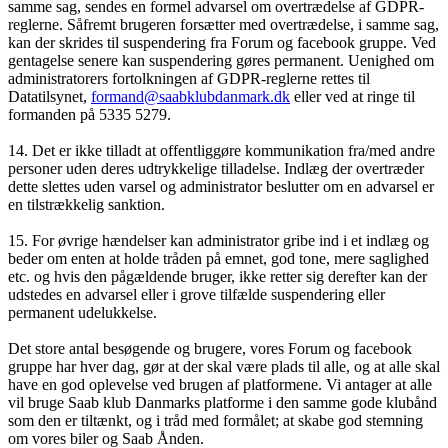
samme sag, sendes en formel advarsel om overtrædelse af GDPR-
reglerne. Såfremt brugeren forsætter med overtrædelse, i samme sag,
kan der skrides til suspendering fra Forum og facebook gruppe. Ved
gentagelse senere kan suspendering gøres permanent. Uenighed om
administratorers fortolkningen af GDPR-reglerne rettes til
Datatilsynet,
formand@saabklubdanmark.dk
eller ved at ringe til
formanden på 5335 5279.
14. Det er ikke tilladt at offentliggøre kommunikation fra/med andre
personer uden deres udtrykkelige tilladelse. Indlæg der overtræder
dette slettes uden varsel og administrator beslutter om en advarsel er
en tilstrækkelig sanktion.
15. For øvrige hændelser kan administrator gribe ind i et indlæg og
beder om enten at holde tråden på emnet, god tone, mere saglighed
etc. og hvis den pågældende bruger, ikke retter sig derefter kan der
udstedes en advarsel eller i grove tilfælde suspendering eller
permanent udelukkelse.
Det store antal besøgende og brugere, vores Forum og facebook
gruppe har hver dag, gør at der skal være plads til alle, og at alle skal
have en god oplevelse ved brugen af platformene. Vi antager at alle
vil bruge Saab klub Danmarks platforme i den samme gode klubånd
som den er tiltænkt, og i tråd med formålet; at skabe god stemning
om vores biler og Saab Ånden.