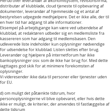
Herud over leverandør af økonomisystem, revisionsfirma,
distributør af klubblade, cloud tjeneste til opbevaring af
dokumenter, leverandør af hjemmeside og et antal af
bestyrelsen udpegede medhjælpere. Det er ikke alle, der til
en hver tid har adgang til alle informationer.
Eksempel på arbejdsgange kan være ved udsendelse af
klubblad, at redaktøren udbeder sig en medlemsliste fra
kassereren som har adgang til medlemsbasen. Den
udleverede liste indeholder kun oplysninger nødvendige
for udsendelse for klubblad. Listen slettes efter brug.
Leverandør og hjælpere på internetforum har ikke
bankoplysninger osv. som de ikke har brug for. Med dette
iagttages god skik for at minimere forekomsten af
oplysninger.
Vi videresender ikke data til personer eller tjenester uden
for EU.
d) om muligt det påtænkte tidsrum, hvor
personoplysningerne vil blive opbevaret, eller hvis dette
ikke er muligt, de kriterier, der anvendes til fastlæggelse af
dette tidsrum