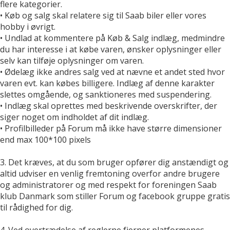
flere kategorier.
• Køb og salg skal relatere sig til Saab biler eller vores
hobby i øvrigt.
• Undlad at kommentere på Køb & Salg indlæg, medmindre
du har interesse i at købe varen, ønsker oplysninger eller
selv kan tilføje oplysninger om varen.
• Ødelæg ikke andres salg ved at nævne et andet sted hvor
varen evt. kan købes billigere. Indlæg af denne karakter
slettes omgående, og sanktioneres med suspendering.
• Indlæg skal oprettes med beskrivende overskrifter, der
siger noget om indholdet af dit indlæg.
• Profilbilleder på Forum må ikke have større dimensioner
end max 100*100 pixels
3. Det kræves, at du som bruger opfører dig anstændigt og
altid udviser en venlig fremtoning overfor andre brugere
og administratorer og med respekt for foreningen Saab
klub Danmark som stiller Forum og facebook gruppe gratis
til rådighed for dig.
4. Ved overtrædelse af reglerne fjerner platformenes