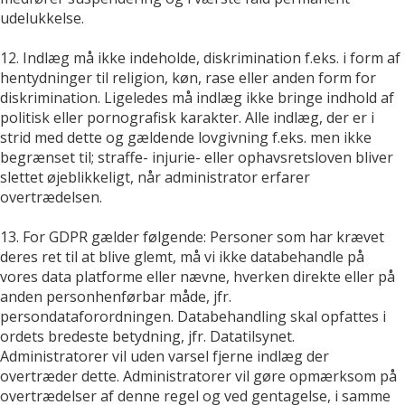
udelukkelse.
12. Indlæg må ikke indeholde, diskrimination f.eks. i form af
hentydninger til religion, køn, rase eller anden form for
diskrimination. Ligeledes må indlæg ikke bringe indhold af
politisk eller pornografisk karakter. Alle indlæg, der er i
strid med dette og gældende lovgivning f.eks. men ikke
begrænset til; straffe- injurie- eller ophavsretsloven bliver
slettet øjeblikkeligt, når administrator erfarer
overtrædelsen.
13. For GDPR gælder følgende: Personer som har krævet
deres ret til at blive glemt, må vi ikke databehandle på
vores data platforme eller nævne, hverken direkte eller på
anden personhenførbar måde, jfr.
persondataforordningen. Databehandling skal opfattes i
ordets bredeste betydning, jfr. Datatilsynet.
Administratorer vil uden varsel fjerne indlæg der
overtræder dette. Administratorer vil gøre opmærksom på
overtrædelser af denne regel og ved gentagelse, i samme