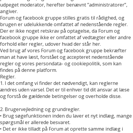
udpeget moderator, herefter benævnt ”administratorer”,
angiver.
Forum og facebook gruppe stilles gratis til rådighed, og
brugen er udelukkende omfattet af nedenstående regler.
Der er ikke noget retskrav på optagelse, da Forum og
facebook gruppe ikke er omfattet af vedtægter eller andre
forhold eller regler, udover hvad der står her.
Ved brug af vores Forum og facebook gruppe bekræfter
man at have læst, forstået og accepteret nedenstående
regler og vores persondata- og cookiepolitik, som kan
findes på denne platform.
Regler.
1. I det omfang vi finder det nødvendigt, kan reglerne
ændres uden varsel. Det er til enhver tid dit ansvar at læse
og forstå de gældende betingelser og overholde disse.
2. Brugervejledning og grundregler.
• Brug søgefunktionen inden du laver et nyt indlæg, mange
spørgsmål er allerede besvaret.
• Det er ikke tilladt på Forum at oprette samme indlæg i