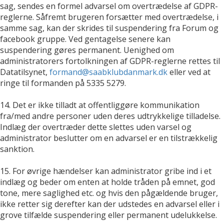
sag, sendes en formel advarsel om overtrædelse af GDPR-
reglerne. Såfremt brugeren forsætter med overtrædelse, i
samme sag, kan der skrides til suspendering fra Forum og
facebook gruppe. Ved gentagelse senere kan
suspendering gøres permanent. Uenighed om
administratorers fortolkningen af GDPR-reglerne rettes til
Datatilsynet,
formand@saabklubdanmark.dk
eller ved at
ringe til formanden på 5335 5279.
14. Det er ikke tilladt at offentliggøre kommunikation
fra/med andre personer uden deres udtrykkelige tilladelse.
Indlæg der overtræder dette slettes uden varsel og
administrator beslutter om en advarsel er en tilstrækkelig
sanktion.
15. For øvrige hændelser kan administrator gribe ind i et
indlæg og beder om enten at holde tråden på emnet, god
tone, mere saglighed etc. og hvis den pågældende bruger,
ikke retter sig derefter kan der udstedes en advarsel eller i
grove tilfælde suspendering eller permanent udelukkelse.