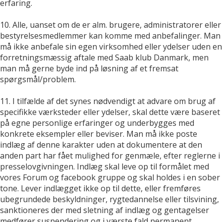
erfaring.
10. Alle, uanset om de er alm. brugere, administratorer eller
bestyrelsesmedlemmer kan komme med anbefalinger. Man
må ikke anbefale sin egen virksomhed eller ydelser uden en
forretningsmæssig aftale med Saab klub Danmark, men
man må gerne byde ind på løsning af et fremsat
spørgsmål/problem.
11. I tilfælde af det synes nødvendigt at advare om brug af
specifikke værksteder eller ydelser, skal dette være baseret
på egne personlige erfaringer og underbygges med
konkrete eksempler eller beviser. Man må ikke poste
indlæg af denne karakter uden at dokumentere at den
anden part har fået mulighed for genmæle, efter reglerne i
presselovgivningen. Indlæg skal leve op til formålet med
vores Forum og facebook gruppe og skal holdes i en sober
tone. Lever indlægget ikke op til dette, eller fremføres
ubegrundede beskyldninger, rygtedannelse eller tilsvining,
sanktioneres der med sletning af indlæg og gentagelser
medfører suspendering og i værste fald permanent