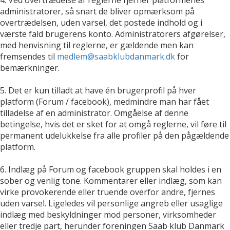
administratorer, så snart de bliver opmærksom på
overtrædelsen, uden varsel, det postede indhold og i
værste fald brugerens konto. Administratorers afgørelser,
med henvisning til reglerne, er gældende men kan
fremsendes til
medlem@saabklubdanmark.dk
for
bemærkninger.
5. Det er kun tilladt at have én brugerprofil på hver
platform (Forum / facebook), medmindre man har fået
tilladelse af en administrator. Omgåelse af denne
betingelse, hvis det er sket for at omgå reglerne, vil føre til
permanent udelukkelse fra alle profiler på den pågældende
platform.
6. Indlæg på Forum og facebook gruppen skal holdes i en
sober og venlig tone. Kommentarer eller indlæg, som kan
virke provokerende eller truende overfor andre, fjernes
uden varsel. Ligeledes vil personlige angreb eller usaglige
indlæg med beskyldninger mod personer, virksomheder
eller tredje part, herunder foreningen Saab klub Danmark