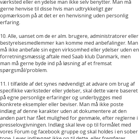
værksted eller en ydelse man ikke selv benytter. Man må
gerne henvise til disse hvis man udtrykkeligt gør
opmærksom på at det er en henvisning uden personlig
erfaring.
10. Alle, uanset om de er alm. brugere, administratorer eller
bestyrelsesmedlemmer kan komme med anbefalinger. Man
må ikke anbefale sin egen virksomhed eller ydelser uden en
forretningsmæssig aftale med Saab klub Danmark, men
man må gerne byde ind på løsning af et fremsat
spørgsmål/problem.
11. I tilfælde af det synes nødvendigt at advare om brug af
specifikke værksteder eller ydelser, skal dette være baseret
på egne personlige erfaringer og underbygges med
konkrete eksempler eller beviser. Man må ikke poste
indlæg af denne karakter uden at dokumentere at den
anden part har fået mulighed for genmæle, efter reglerne i
presselovgivningen. Indlæg skal leve op til formålet med
vores Forum og facebook gruppe og skal holdes i en sober
tone. Lever indlægget ikke op til dette, eller fremføres