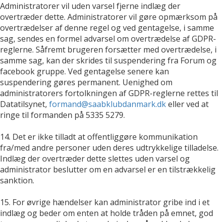
Administratorer vil uden varsel fjerne indlæg der
overtræder dette. Administratorer vil gøre opmærksom på
overtrædelser af denne regel og ved gentagelse, i samme
sag, sendes en formel advarsel om overtrædelse af GDPR-
reglerne. Såfremt brugeren forsætter med overtrædelse, i
samme sag, kan der skrides til suspendering fra Forum og
facebook gruppe. Ved gentagelse senere kan
suspendering gøres permanent. Uenighed om
administratorers fortolkningen af GDPR-reglerne rettes til
Datatilsynet,
formand@saabklubdanmark.dk
eller ved at
ringe til formanden på 5335 5279.
14. Det er ikke tilladt at offentliggøre kommunikation
fra/med andre personer uden deres udtrykkelige tilladelse.
Indlæg der overtræder dette slettes uden varsel og
administrator beslutter om en advarsel er en tilstrækkelig
sanktion.
15. For øvrige hændelser kan administrator gribe ind i et
indlæg og beder om enten at holde tråden på emnet, god