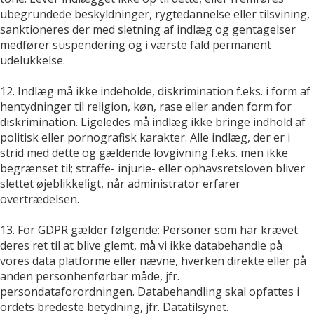
ubegrundede beskyldninger, rygtedannelse eller tilsvining,
sanktioneres der med sletning af indlæg og gentagelser
medfører suspendering og i værste fald permanent
udelukkelse.
12. Indlæg må ikke indeholde, diskrimination f.eks. i form af
hentydninger til religion, køn, rase eller anden form for
diskrimination. Ligeledes må indlæg ikke bringe indhold af
politisk eller pornografisk karakter. Alle indlæg, der er i
strid med dette og gældende lovgivning f.eks. men ikke
begrænset til; straffe- injurie- eller ophavsretsloven bliver
slettet øjeblikkeligt, når administrator erfarer
overtrædelsen.
13. For GDPR gælder følgende: Personer som har krævet
deres ret til at blive glemt, må vi ikke databehandle på
vores data platforme eller nævne, hverken direkte eller på
anden personhenførbar måde, jfr.
persondataforordningen. Databehandling skal opfattes i
ordets bredeste betydning, jfr. Datatilsynet.