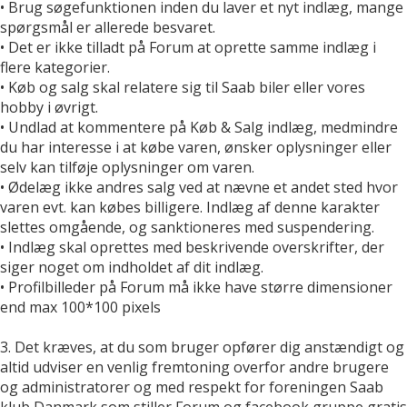
• Brug søgefunktionen inden du laver et nyt indlæg, mange
spørgsmål er allerede besvaret.
• Det er ikke tilladt på Forum at oprette samme indlæg i
flere kategorier.
• Køb og salg skal relatere sig til Saab biler eller vores
hobby i øvrigt.
• Undlad at kommentere på Køb & Salg indlæg, medmindre
du har interesse i at købe varen, ønsker oplysninger eller
selv kan tilføje oplysninger om varen.
• Ødelæg ikke andres salg ved at nævne et andet sted hvor
varen evt. kan købes billigere. Indlæg af denne karakter
slettes omgående, og sanktioneres med suspendering.
• Indlæg skal oprettes med beskrivende overskrifter, der
siger noget om indholdet af dit indlæg.
• Profilbilleder på Forum må ikke have større dimensioner
end max 100*100 pixels
3. Det kræves, at du som bruger opfører dig anstændigt og
altid udviser en venlig fremtoning overfor andre brugere
og administratorer og med respekt for foreningen Saab
klub Danmark som stiller Forum og facebook gruppe gratis