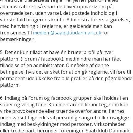
administratorer, så snart de bliver opmærksom på
overtrædelsen, uden varsel, det postede indhold og i
værste fald brugerens konto. Administratorers afgørelser,
med henvisning til reglerne, er gældende men kan
fremsendes til
medlem@saabklubdanmark.dk
for
bemærkninger.
5. Det er kun tilladt at have én brugerprofil på hver
platform (Forum / facebook), medmindre man har fået
tilladelse af en administrator. Omgåelse af denne
betingelse, hvis det er sket for at omgå reglerne, vil føre til
permanent udelukkelse fra alle profiler på den pågældende
platform.
6. Indlæg på Forum og facebook gruppen skal holdes i en
sober og venlig tone. Kommentarer eller indlæg, som kan
virke provokerende eller truende overfor andre, fjernes
uden varsel. Ligeledes vil personlige angreb eller usaglige
indlæg med beskyldninger mod personer, virksomheder
eller tredje part, herunder foreningen Saab klub Danmark