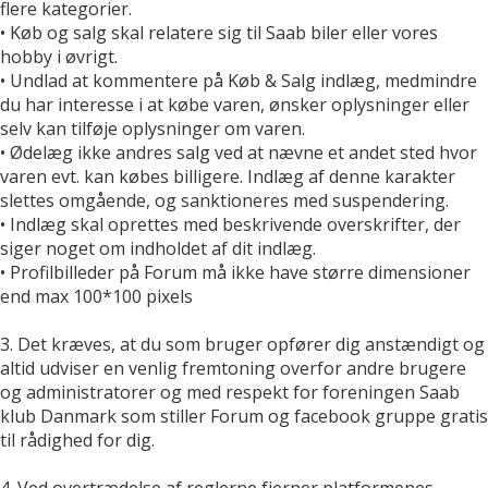
flere kategorier.
• Køb og salg skal relatere sig til Saab biler eller vores
hobby i øvrigt.
• Undlad at kommentere på Køb & Salg indlæg, medmindre
du har interesse i at købe varen, ønsker oplysninger eller
selv kan tilføje oplysninger om varen.
• Ødelæg ikke andres salg ved at nævne et andet sted hvor
varen evt. kan købes billigere. Indlæg af denne karakter
slettes omgående, og sanktioneres med suspendering.
• Indlæg skal oprettes med beskrivende overskrifter, der
siger noget om indholdet af dit indlæg.
• Profilbilleder på Forum må ikke have større dimensioner
end max 100*100 pixels
3. Det kræves, at du som bruger opfører dig anstændigt og
altid udviser en venlig fremtoning overfor andre brugere
og administratorer og med respekt for foreningen Saab
klub Danmark som stiller Forum og facebook gruppe gratis
til rådighed for dig.
4. Ved overtrædelse af reglerne fjerner platformenes