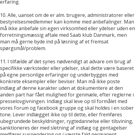
erfaring.
10. Alle, uanset om de er alm. brugere, administratorer eller
bestyrelsesmedlemmer kan komme med anbefalinger. Man
må ikke anbefale sin egen virksomhed eller ydelser uden en
forretningsmæssig aftale med Saab klub Danmark, men
man må gerne byde ind på løsning af et fremsat
spørgsmål/problem.
11. I tilfælde af det synes nødvendigt at advare om brug af
specifikke værksteder eller ydelser, skal dette være baseret
på egne personlige erfaringer og underbygges med
konkrete eksempler eller beviser. Man må ikke poste
indlæg af denne karakter uden at dokumentere at den
anden part har fået mulighed for genmæle, efter reglerne i
presselovgivningen. Indlæg skal leve op til formålet med
vores Forum og facebook gruppe og skal holdes i en sober
tone. Lever indlægget ikke op til dette, eller fremføres
ubegrundede beskyldninger, rygtedannelse eller tilsvining,
sanktioneres der med sletning af indlæg og gentagelser
medfører suspendering og i værste fald permanent