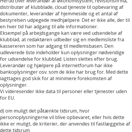
Herud over leverandør af økonomisystem, revisionsfirma,
distributør af klubblade, cloud tjeneste til opbevaring af
dokumenter, leverandør af hjemmeside og et antal af
bestyrelsen udpegede medhjælpere. Det er ikke alle, der til
en hver tid har adgang til alle informationer.
Eksempel på arbejdsgange kan være ved udsendelse af
klubblad, at redaktøren udbeder sig en medlemsliste fra
kassereren som har adgang til medlemsbasen. Den
udleverede liste indeholder kun oplysninger nødvendige
for udsendelse for klubblad. Listen slettes efter brug.
Leverandør og hjælpere på internetforum har ikke
bankoplysninger osv. som de ikke har brug for. Med dette
iagttages god skik for at minimere forekomsten af
oplysninger.
Vi videresender ikke data til personer eller tjenester uden
for EU.
d) om muligt det påtænkte tidsrum, hvor
personoplysningerne vil blive opbevaret, eller hvis dette
ikke er muligt, de kriterier, der anvendes til fastlæggelse af
dette tidsrum