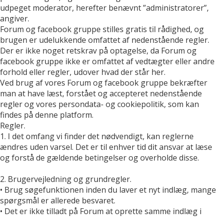
udpeget moderator, herefter benævnt ”administratorer”,
angiver.
Forum og facebook gruppe stilles gratis til rådighed, og
brugen er udelukkende omfattet af nedenstående regler.
Der er ikke noget retskrav på optagelse, da Forum og
facebook gruppe ikke er omfattet af vedtægter eller andre
forhold eller regler, udover hvad der står her.
Ved brug af vores Forum og facebook gruppe bekræfter
man at have læst, forstået og accepteret nedenstående
regler og vores persondata- og cookiepolitik, som kan
findes på denne platform.
Regler.
1. I det omfang vi finder det nødvendigt, kan reglerne
ændres uden varsel. Det er til enhver tid dit ansvar at læse
og forstå de gældende betingelser og overholde disse.
2. Brugervejledning og grundregler.
• Brug søgefunktionen inden du laver et nyt indlæg, mange
spørgsmål er allerede besvaret.
• Det er ikke tilladt på Forum at oprette samme indlæg i