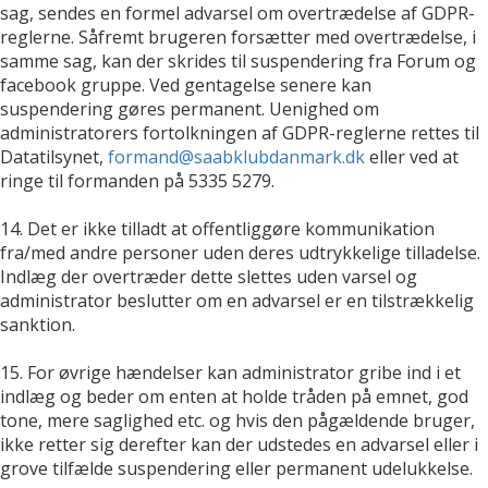
sag, sendes en formel advarsel om overtrædelse af GDPR-
reglerne. Såfremt brugeren forsætter med overtrædelse, i
samme sag, kan der skrides til suspendering fra Forum og
facebook gruppe. Ved gentagelse senere kan
suspendering gøres permanent. Uenighed om
administratorers fortolkningen af GDPR-reglerne rettes til
Datatilsynet,
formand@saabklubdanmark.dk
eller ved at
ringe til formanden på 5335 5279.
14. Det er ikke tilladt at offentliggøre kommunikation
fra/med andre personer uden deres udtrykkelige tilladelse.
Indlæg der overtræder dette slettes uden varsel og
administrator beslutter om en advarsel er en tilstrækkelig
sanktion.
15. For øvrige hændelser kan administrator gribe ind i et
indlæg og beder om enten at holde tråden på emnet, god
tone, mere saglighed etc. og hvis den pågældende bruger,
ikke retter sig derefter kan der udstedes en advarsel eller i
grove tilfælde suspendering eller permanent udelukkelse.