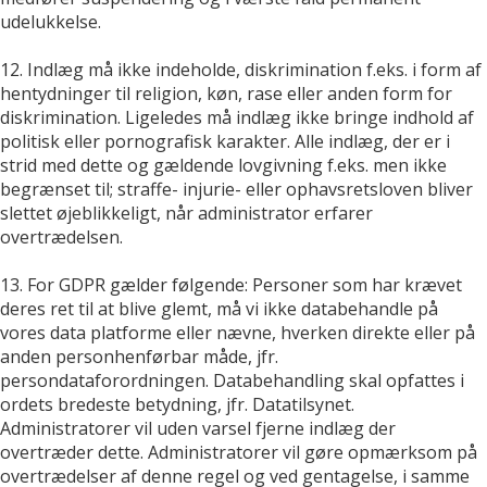
udelukkelse.
12. Indlæg må ikke indeholde, diskrimination f.eks. i form af
hentydninger til religion, køn, rase eller anden form for
diskrimination. Ligeledes må indlæg ikke bringe indhold af
politisk eller pornografisk karakter. Alle indlæg, der er i
strid med dette og gældende lovgivning f.eks. men ikke
begrænset til; straffe- injurie- eller ophavsretsloven bliver
slettet øjeblikkeligt, når administrator erfarer
overtrædelsen.
13. For GDPR gælder følgende: Personer som har krævet
deres ret til at blive glemt, må vi ikke databehandle på
vores data platforme eller nævne, hverken direkte eller på
anden personhenførbar måde, jfr.
persondataforordningen. Databehandling skal opfattes i
ordets bredeste betydning, jfr. Datatilsynet.
Administratorer vil uden varsel fjerne indlæg der
overtræder dette. Administratorer vil gøre opmærksom på
overtrædelser af denne regel og ved gentagelse, i samme