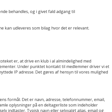
de behandles, og i givet fald adgang til
 kan udleveres som bilag hvor det er relevant.
ket er, at drive en klub i al almindelighed med
menter. Under punktet kontakt til medlemmer driver vi et
ttede IP adresse. Det gøres af hensyn til vores mulighed
s formål. Det er navn, adresse, telefonnummer, email,
mle oplysninger på en deltagerliste som indeholder
 indtaster. Typisk navn eller selvvalgt alias, email og