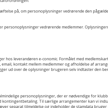
ataforordningen:
ekræftelse på, om personoplysninger vedrørende den pågælden
er personoplysninger vedrørende medlemmer. Oplysningerne
er hos leverandøren e-conomic. Formålet med medlemskartote
 email, kontakt mellem medlemmer og afholdelse af arrange
er ud over de oplysninger brugeren selv indtaster den beny
indelige personoplysninger, der er nødvendige for klubben
ontingentbetaling. Til særlige arrangementer kan vi indsa
r separat tilmeldelse og indeholder de stamdata bruger selv