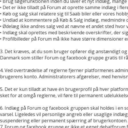
• Brug søgefunktionen inden du laver et nyt indlæg, mange 
• Det er ikke tilladt på Forum at oprette samme indlæg i fler
• Køb og salg skal relatere sig til Saab biler eller vores hobby
• Undlad at kommentere på Køb & Salg indlæg, medmindre du 
• Ødelæg ikke andres salg ved at nævne et andet sted hvor 
• Indlæg skal oprettes med beskrivende overskrifter, der si
• Profilbilleder på Forum må ikke have større dimensioner 
3. Det kræves, at du som bruger opfører dig anstændigt og
Danmark som stiller Forum og facebook gruppe gratis til rå
4. Ved overtrædelse af reglerne fjerner platformenes admin
brugerens konto. Administratorers afgørelser, med henvisn
5. Det er kun tilladt at have én brugerprofil på hver platfo
sket for at omgå reglerne, vil føre til permanent udelukkels
6. Indlæg på Forum og facebook gruppen skal holdes i en s
varsel. Ligeledes vil personlige angreb eller usaglige in
suspendering eller permanent spærring af brugerkontoen.
7. Forum og facebook gruppe er ikke et egnet debatforum f