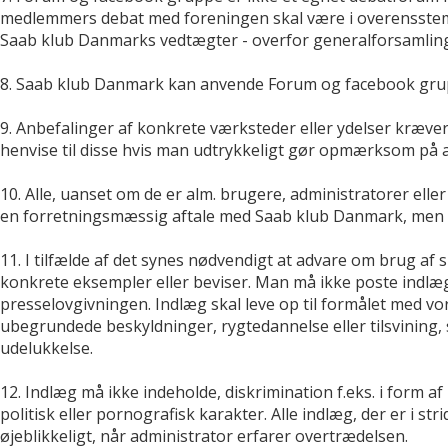
medlemmers debat med foreningen skal være i overensstem
Saab klub Danmarks vedtægter - overfor generalforsamlin
8. Saab klub Danmark kan anvende Forum og facebook grup
9. Anbefalinger af konkrete værksteder eller ydelser kræve
henvise til disse hvis man udtrykkeligt gør opmærksom på a
10. Alle, uanset om de er alm. brugere, administratorer e
en forretningsmæssig aftale med Saab klub Danmark, men 
11. I tilfælde af det synes nødvendigt at advare om brug af
konkrete eksempler eller beviser. Man må ikke poste indlæ
presselovgivningen. Indlæg skal leve op til formålet med vo
ubegrundede beskyldninger, rygtedannelse eller tilsvining
udelukkelse.
12. Indlæg må ikke indeholde, diskrimination f.eks. i form af
politisk eller pornografisk karakter. Alle indlæg, der er i st
øjeblikkeligt, når administrator erfarer overtrædelsen.