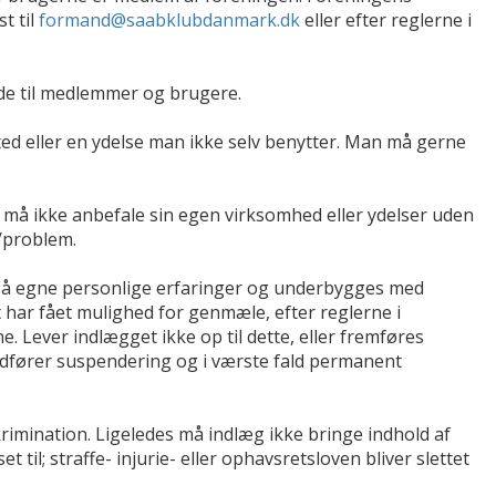
t til
formand@saabklubdanmark.dk
eller efter reglerne i
de til medlemmer og brugere.
ted eller en ydelse man ikke selv benytter. Man må gerne
må ikke anbefale sin egen virksomhed eller ydelser uden
/problem.
et på egne personlige erfaringer og underbygges med
har fået mulighed for genmæle, efter reglerne i
 Lever indlægget ikke op til dette, eller fremføres
edfører suspendering og i værste fald permanent
skrimination. Ligeledes må indlæg ikke bringe indhold af
 til; straffe- injurie- eller ophavsretsloven bliver slettet