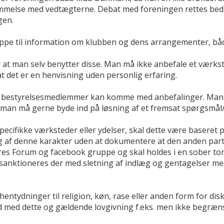
melse med vedtægterne. Debat med foreningen rettes beds
gen.
pe til information om klubben og dens arrangementer, bå
r at man selv benytter disse. Man må ikke anbefale et værks
t det er en henvisning uden personlig erfaring.
ller bestyrelsesmedlemmer kan komme med anbefalinger. Man 
man må gerne byde ind på løsning af et fremsat spørgsmål
 specifikke værksteder eller ydelser, skal dette være baser
g af denne karakter uden at dokumentere at den anden part 
res Forum og facebook gruppe og skal holdes i en sober tone.
, sanktioneres der med sletning af indlæg og gentagelser m
 hentydninger til religion, køn, rase eller anden form for di
rid med dette og gældende lovgivning f.eks. men ikke begrænset