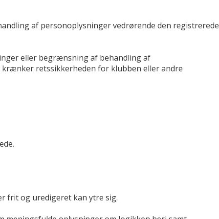
behandling af personoplysninger vedrørende den registrerede
ninger eller begrænsning af behandling af
e krænker retssikkerheden for klubben eller andre
ede.
frit og uredigeret kan ytre sig.
mum meningsfulde oplysninger om logikken heri samt