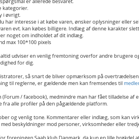
spørgsmål er allerede besvaret.
e kategorier.
 i øvrigt.
har interesse i at købe varen, ønsker oplysninger eller sel
varen evt. kan købes billigere. Indlæg af denne karakter s
ger noget om indholdet af dit indlæg.
end max 100*100 pixels
 altid udviser en venlig fremtoning overfor andre brugere 
dighed for dig.
istratorer, så snart de bliver opmærksom på overtrædelsen, 
ing til reglerne, er gældende men kan fremsendes til
medle
rm (Forum / facebook), medmindre man har fået tilladelse af 
e fra alle profiler på den pågældende platform.
ober og venlig tone. Kommentarer eller indlæg, som kan vir
dlæg med beskyldninger mod personer, virksomheder eller tr
or foreningen Saab klub Danmark, da kun en lille brøkdel 