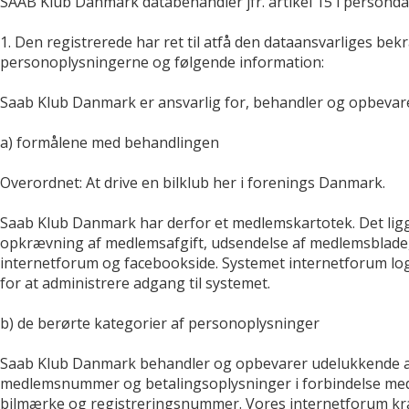
SAAB Klub Danmark databehandler jfr. artikel 15 i persond
1. Den registrerede har ret til atfå den dataansvarliges b
personoplysningerne og følgende information:
Saab Klub Danmark er ansvarlig for, behandler og opbevar
a) formålene med behandlingen
Overordnet: At drive en bilklub her i forenings Danmark.
Saab Klub Danmark har derfor et medlemskartotek. Det ligg
opkrævning af medlemsafgift, udsendelse af medlemsblade,
internetforum og facebookside. Systemet internetforum logg
for at administrere adgang til systemet.
b) de berørte kategorier af personoplysninger
Saab Klub Danmark behandler og opbevarer udelukkende alm
medlemsnummer og betalingsoplysninger i forbindelse med k
bilmærke og registreringsnummer. Vores internetforum kræve