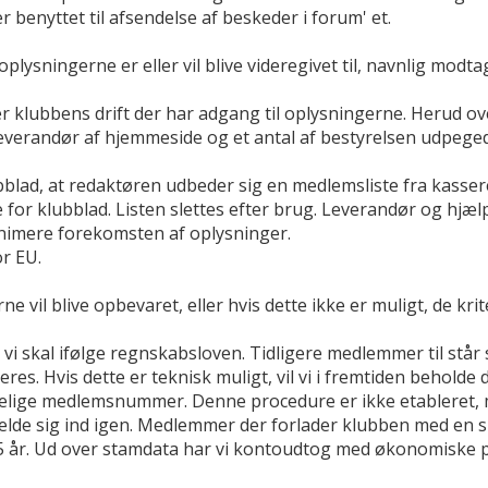
 benyttet til afsendelse af beskeder i forum' et.
ysningerne er eller vil blive videregivet til, navnlig modtag
r klubbens drift der har adgang til oplysningerne. Herud ov
everandør af hjemmeside og et antal af bestyrelsen udpegede 
blad, at redaktøren udbeder sig en medlemsliste fra kasse
 for klubblad. Listen slettes efter brug. Leverandør og hj
minimere forekomsten af oplysninger.
or EU.
vil blive opbevaret, eller hvis dette ikke er muligt, de krit
 skal ifølge regnskabsloven. Tidligere medlemmer til står so
. Hvis dette er teknisk muligt, vil vi i fremtiden beholde de
elige medlemsnummer. Denne procedure er ikke etableret, m
melde sig ind igen. Medlemmer der forlader klubben med en 
i 5 år. Ud over stamdata har vi kontoudtog med økonomisk