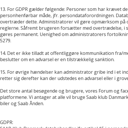
13. For GDPR gælder følgende: Personer som har krævet deres
personhenførbar måde, jfr. persondataforordningen. Databeha
overtræder dette. Administratorer vil gøre opmærksom på 
reglerne. Såfremt brugeren forsætter med overtrædelse, i
gøres permanent. Uenighed om administratorers fortolkning
5279.
14. Det er ikke tilladt at offentliggøre kommunikation fra/
beslutter om en advarsel er en tilstrækkelig sanktion.
15. For øvrige hændelser kan administrator gribe ind i et 
retter sig derefter kan der udstedes en advarsel eller i gro
Det store antal besøgende og brugere, vores Forum og facebo
platformene. Vi antager at alle vil bruge Saab klub Danma
biler og Saab Ånden.
GDPR: