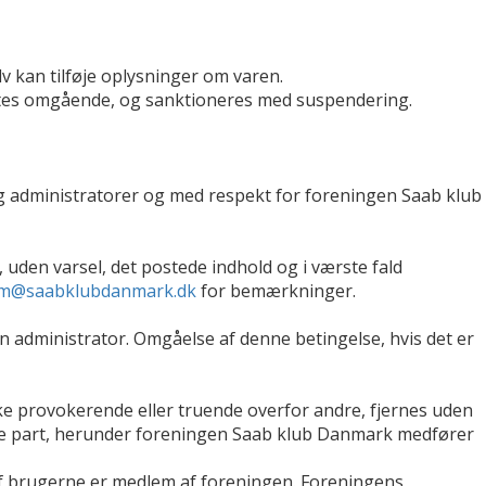
v kan tilføje oplysninger om varen.
lettes omgående, og sanktioneres med suspendering.
og administratorer og med respekt for foreningen Saab klub
uden varsel, det postede indhold og i værste fald
m@saabklubdanmark.dk
for bemærkninger.
en administrator. Omgåelse af denne betingelse, hvis det er
ke provokerende eller truende overfor andre, fjernes uden
edje part, herunder foreningen Saab klub Danmark medfører
af brugerne er medlem af foreningen. Foreningens