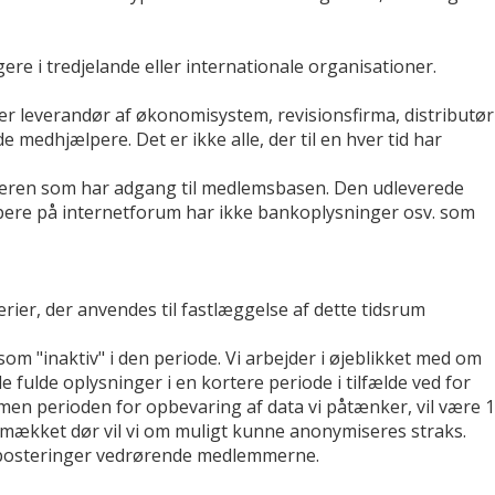
ere i tredjelande eller internationale organisationer.
er leverandør af økonomisystem, revisionsfirma, distributør
medhjælpere. Det er ikke alle, der til en hver tid har
reren som har adgang til medlemsbasen. Den udleverede
ælpere på internetforum har ikke bankoplysninger osv. som
erier, der anvendes til fastlæggelse af dette tidsrum
m "inaktiv" i den periode. Vi arbejder i øjeblikket med om
 fulde oplysninger i en kortere periode i tilfælde ved for
en perioden for opbevaring af data vi påtænker, vil være 1
smækket dør vil vi om muligt kunne anonymiseres straks.
e posteringer vedrørende medlemmerne.