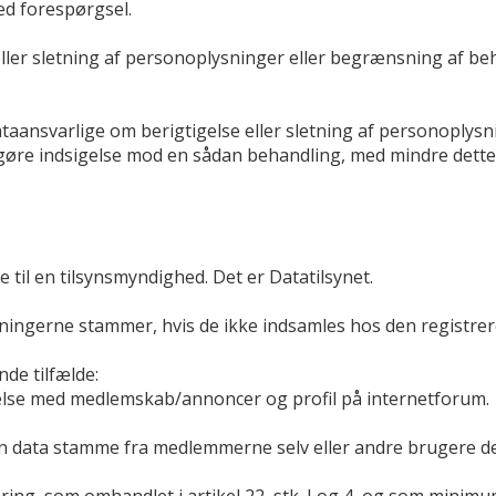
ed forespørgsel.
 eller sletning af personoplysninger eller begrænsning af 
ataansvarlige om berigtigelse eller sletning af personoplys
t gøre indsigelse mod en sådan behandling, med mindre dett
e til en tilsynsmyndighed. Det er Datatilsynet.
ningerne stammer, hvis de ikke indsamles hos den registrer
de tilfælde:
lse med medlemskab/annoncer og profil på internetforum.
 data stamme fra medlemmerne selv eller andre brugere der 
ring, som omhandlet i artikel 22, stk. I og 4, og som mini