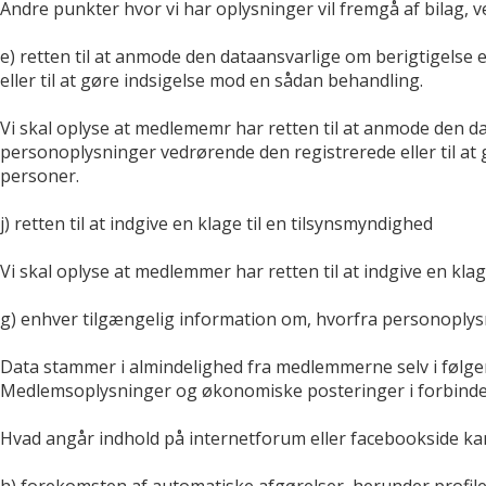
Andre punkter hvor vi har oplysninger vil fremgå af bilag, v
e) retten til at anmode den dataansvarlige om berigtigelse
eller til at gøre indsigelse mod en sådan behandling.
Vi skal oplyse at medlememr har retten til at anmode den d
personoplysninger vedrørende den registrerede eller til a
personer.
j) retten til at indgive en klage til en tilsynsmyndighed
Vi skal oplyse at medlemmer har retten til at indgive en klag
g) enhver tilgængelig information om, hvorfra personoplys
Data stammer i almindelighed fra medlemmerne selv i følgen
Medlemsoplysninger og økonomiske posteringer i forbinde
Hvad angår indhold på internetforum eller facebookside kan
h) forekomsten af automatiske afgørelser, herunder profile