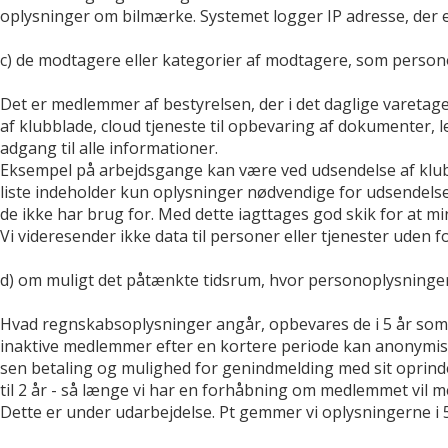
oplysninger om bilmærke. Systemet logger IP adresse, der er
c) de modtagere eller kategorier af modtagere, som personopl
Det er medlemmer af bestyrelsen, der i det daglige varetage
af klubblade, cloud tjeneste til opbevaring af dokumenter, l
adgang til alle informationer.
Eksempel på arbejdsgange kan være ved udsendelse af klub
liste indeholder kun oplysninger nødvendige for udsendelse
de ikke har brug for. Med dette iagttages god skik for at 
Vi videresender ikke data til personer eller tjenester uden f
d) om muligt det påtænkte tidsrum, hvor personoplysningerne 
Hvad regnskabsoplysninger angår, opbevares de i 5 år som vi
inaktive medlemmer efter en kortere periode kan anonymiseres
sen betaling og mulighed for genindmelding med sit oprind
til 2 år - så længe vi har en forhåbning om medlemmet vil 
Dette er under udarbejdelse. Pt gemmer vi oplysningerne 