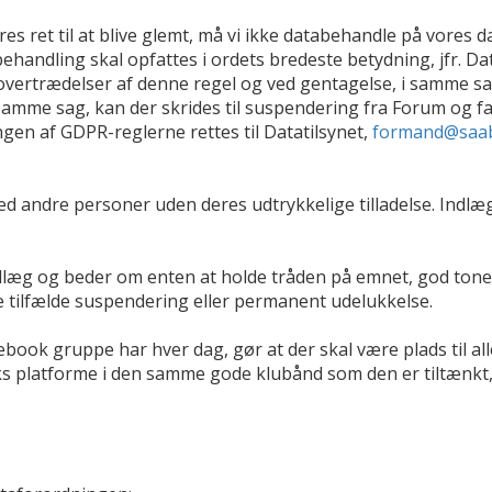
 ret til at blive glemt, må vi ikke databehandle på vores d
ndling skal opfattes i ordets bredeste betydning, jfr. Data
overtrædelser af denne regel og ved gentagelse, i samme s
 samme sag, kan der skrides til suspendering fra Forum og
en af GDPR-reglerne rettes til Datatilsynet,
formand@saab
med andre personer uden deres udtrykkelige tilladelse. Indlæ
indlæg og beder om enten at holde tråden på emnet, god tone
ve tilfælde suspendering eller permanent udelukkelse.
ok gruppe har hver dag, gør at der skal være plads til alle
rks platforme i den samme gode klubånd som den er tiltænkt