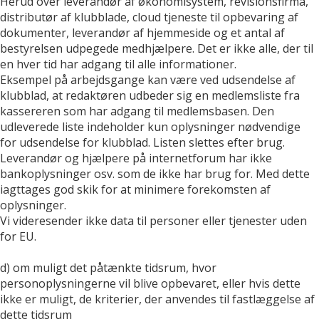
Herud over leverandør af økonomisystem, revisionsfirma,
distributør af klubblade, cloud tjeneste til opbevaring af
dokumenter, leverandør af hjemmeside og et antal af
bestyrelsen udpegede medhjælpere. Det er ikke alle, der til
en hver tid har adgang til alle informationer.
Eksempel på arbejdsgange kan være ved udsendelse af
klubblad, at redaktøren udbeder sig en medlemsliste fra
kassereren som har adgang til medlemsbasen. Den
udleverede liste indeholder kun oplysninger nødvendige
for udsendelse for klubblad. Listen slettes efter brug.
Leverandør og hjælpere på internetforum har ikke
bankoplysninger osv. som de ikke har brug for. Med dette
iagttages god skik for at minimere forekomsten af
oplysninger.
Vi videresender ikke data til personer eller tjenester uden
for EU.
d) om muligt det påtænkte tidsrum, hvor
personoplysningerne vil blive opbevaret, eller hvis dette
ikke er muligt, de kriterier, der anvendes til fastlæggelse af
dette tidsrum