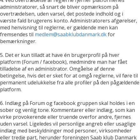
administratorer, så snart de bliver opmærksom på
overtrædelsen, uden varsel, det postede indhold og i
værste fald brugerens konto. Administratorers afgørelser,
med henvisning til reglerne, er gældende men kan
fremsendes til
medlem@saabklubdanmark.dk
for
bemærkninger.
5. Det er kun tilladt at have én brugerprofil på hver
platform (Forum / facebook), medmindre man har fået
tilladelse af en administrator. Omgåelse af denne
betingelse, hvis det er sket for at omgå reglerne, vil føre til
permanent udelukkelse fra alle profiler på den pågældende
platform.
6. Indlæg på Forum og facebook gruppen skal holdes i en
sober og venlig tone. Kommentarer eller indlæg, som kan
virke provokerende eller truende overfor andre, fjernes
uden varsel. Ligeledes vil personlige angreb eller usaglige
indlæg med beskyldninger mod personer, virksomheder
eller tredje part, herunder foreningen Saab klub Danmark