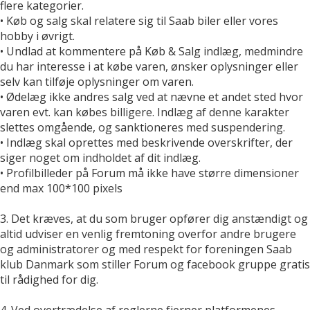
flere kategorier.
• Køb og salg skal relatere sig til Saab biler eller vores
hobby i øvrigt.
• Undlad at kommentere på Køb & Salg indlæg, medmindre
du har interesse i at købe varen, ønsker oplysninger eller
selv kan tilføje oplysninger om varen.
• Ødelæg ikke andres salg ved at nævne et andet sted hvor
varen evt. kan købes billigere. Indlæg af denne karakter
slettes omgående, og sanktioneres med suspendering.
• Indlæg skal oprettes med beskrivende overskrifter, der
siger noget om indholdet af dit indlæg.
• Profilbilleder på Forum må ikke have større dimensioner
end max 100*100 pixels
3. Det kræves, at du som bruger opfører dig anstændigt og
altid udviser en venlig fremtoning overfor andre brugere
og administratorer og med respekt for foreningen Saab
klub Danmark som stiller Forum og facebook gruppe gratis
til rådighed for dig.
4. Ved overtrædelse af reglerne fjerner platformenes