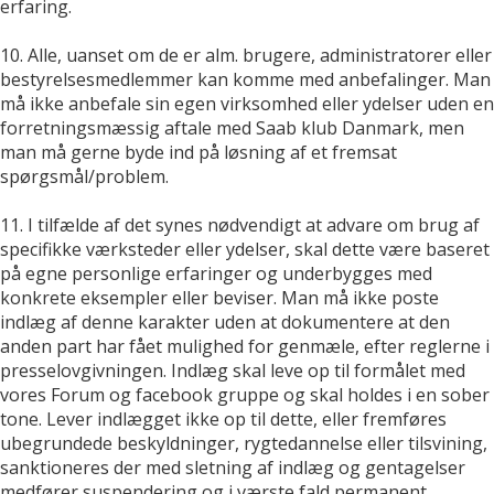
erfaring.
10. Alle, uanset om de er alm. brugere, administratorer eller
bestyrelsesmedlemmer kan komme med anbefalinger. Man
må ikke anbefale sin egen virksomhed eller ydelser uden en
forretningsmæssig aftale med Saab klub Danmark, men
man må gerne byde ind på løsning af et fremsat
spørgsmål/problem.
11. I tilfælde af det synes nødvendigt at advare om brug af
specifikke værksteder eller ydelser, skal dette være baseret
på egne personlige erfaringer og underbygges med
konkrete eksempler eller beviser. Man må ikke poste
indlæg af denne karakter uden at dokumentere at den
anden part har fået mulighed for genmæle, efter reglerne i
presselovgivningen. Indlæg skal leve op til formålet med
vores Forum og facebook gruppe og skal holdes i en sober
tone. Lever indlægget ikke op til dette, eller fremføres
ubegrundede beskyldninger, rygtedannelse eller tilsvining,
sanktioneres der med sletning af indlæg og gentagelser
medfører suspendering og i værste fald permanent