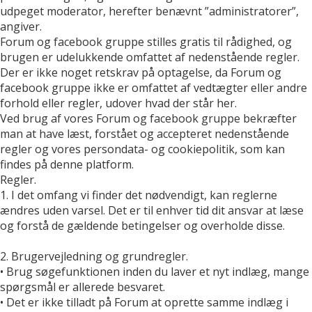
udpeget moderator, herefter benævnt ”administratorer”,
angiver.
Forum og facebook gruppe stilles gratis til rådighed, og
brugen er udelukkende omfattet af nedenstående regler.
Der er ikke noget retskrav på optagelse, da Forum og
facebook gruppe ikke er omfattet af vedtægter eller andre
forhold eller regler, udover hvad der står her.
Ved brug af vores Forum og facebook gruppe bekræfter
man at have læst, forstået og accepteret nedenstående
regler og vores persondata- og cookiepolitik, som kan
findes på denne platform.
Regler.
1. I det omfang vi finder det nødvendigt, kan reglerne
ændres uden varsel. Det er til enhver tid dit ansvar at læse
og forstå de gældende betingelser og overholde disse.
2. Brugervejledning og grundregler.
• Brug søgefunktionen inden du laver et nyt indlæg, mange
spørgsmål er allerede besvaret.
• Det er ikke tilladt på Forum at oprette samme indlæg i