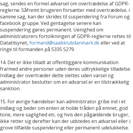
sag, sendes en formel advarsel om overtrædelse af GDPR-
reglerne. Såfremt brugeren forsætter med overtrædelse, i
samme sag, kan der skrides til suspendering fra Forum og
facebook gruppe. Ved gentagelse senere kan
suspendering gøres permanent. Uenighed om
administratorers fortolkningen af GDPR-reglerne rettes til
Datatilsynet,
formand@saabklubdanmark.dk
eller ved at
ringe til formanden på 5335 5279.
14. Det er ikke tilladt at offentliggøre kommunikation
fra/med andre personer uden deres udtrykkelige tilladelse.
Indlæg der overtræder dette slettes uden varsel og
administrator beslutter om en advarsel er en tilstrækkelig
sanktion.
15. For øvrige hændelser kan administrator gribe ind i et
indlæg og beder om enten at holde tråden på emnet, god
tone, mere saglighed etc. og hvis den pågældende bruger,
ikke retter sig derefter kan der udstedes en advarsel eller i
grove tilfælde suspendering eller permanent udelukkelse.