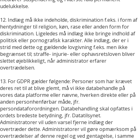
udelukkelse.
12. Indlæg må ikke indeholde, diskrimination f.eks. i form af
hentydninger til religion, køn, rase eller anden form for
diskrimination. Ligeledes må indlæg ikke bringe indhold af
politisk eller pornografisk karakter. Alle indlæg, der er i
strid med dette og gældende lovgivning f.eks. men ikke
begrænset til; straffe- injurie- eller ophavsretsloven bliver
slettet øjeblikkeligt, når administrator erfarer
overtrædelsen.
13. For GDPR gælder følgende: Personer som har krævet
deres ret til at blive glemt, må vi ikke databehandle på
vores data platforme eller nævne, hverken direkte eller på
anden personhenførbar måde, jfr.
persondataforordningen. Databehandling skal opfattes i
ordets bredeste betydning, jfr. Datatilsynet.
Administratorer vil uden varsel fjerne indlæg der
overtræder dette. Administratorer vil gøre opmærksom på
overtrædelser af denne regel og ved gentagelse, i samme