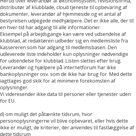
Herud over leverandør af økonomisystem, revisionsfirma,
distributør af klubblade, cloud tjeneste til opbevaring af
dokumenter, leverandør af hjemmeside og et antal af
bestyrelsen udpegede medhjælpere. Det er ikke alle, der til
en hver tid har adgang til alle informationer.
Eksempel på arbejdsgange kan være ved udsendelse af
klubblad, at redaktøren udbeder sig en medlemsliste fra
kassereren som har adgang til medlemsbasen. Den
udleverede liste indeholder kun oplysninger nødvendige
for udsendelse for klubblad. Listen slettes efter brug.
Leverandør og hjælpere på internetforum har ikke
bankoplysninger osv. som de ikke har brug for. Med dette
iagttages god skik for at minimere forekomsten af
oplysninger.
Vi videresender ikke data til personer eller tjenester uden
for EU.
d) om muligt det påtænkte tidsrum, hvor
personoplysningerne vil blive opbevaret, eller hvis dette
ikke er muligt, de kriterier, der anvendes til fastlæggelse af
dette tidsrum