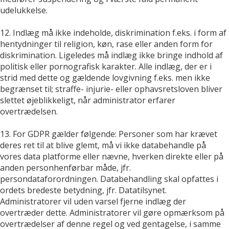
udelukkelse.
12. Indlæg må ikke indeholde, diskrimination f.eks. i form af
hentydninger til religion, køn, rase eller anden form for
diskrimination. Ligeledes må indlæg ikke bringe indhold af
politisk eller pornografisk karakter. Alle indlæg, der er i
strid med dette og gældende lovgivning f.eks. men ikke
begrænset til; straffe- injurie- eller ophavsretsloven bliver
slettet øjeblikkeligt, når administrator erfarer
overtrædelsen.
13. For GDPR gælder følgende: Personer som har krævet
deres ret til at blive glemt, må vi ikke databehandle på
vores data platforme eller nævne, hverken direkte eller på
anden personhenførbar måde, jfr.
persondataforordningen. Databehandling skal opfattes i
ordets bredeste betydning, jfr. Datatilsynet.
Administratorer vil uden varsel fjerne indlæg der
overtræder dette. Administratorer vil gøre opmærksom på
overtrædelser af denne regel og ved gentagelse, i samme