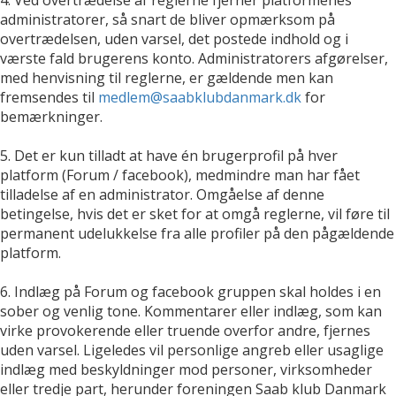
administratorer, så snart de bliver opmærksom på
overtrædelsen, uden varsel, det postede indhold og i
værste fald brugerens konto. Administratorers afgørelser,
med henvisning til reglerne, er gældende men kan
fremsendes til
medlem@saabklubdanmark.dk
for
bemærkninger.
5. Det er kun tilladt at have én brugerprofil på hver
platform (Forum / facebook), medmindre man har fået
tilladelse af en administrator. Omgåelse af denne
betingelse, hvis det er sket for at omgå reglerne, vil føre til
permanent udelukkelse fra alle profiler på den pågældende
platform.
6. Indlæg på Forum og facebook gruppen skal holdes i en
sober og venlig tone. Kommentarer eller indlæg, som kan
virke provokerende eller truende overfor andre, fjernes
uden varsel. Ligeledes vil personlige angreb eller usaglige
indlæg med beskyldninger mod personer, virksomheder
eller tredje part, herunder foreningen Saab klub Danmark