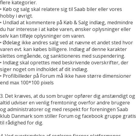
flere kategorier.
• Køb og salg skal relatere sig til Saab biler eller vores
hobby i øvrigt.
• Undlad at kommentere på Køb & Salg indlæg, medmindre
du har interesse i at købe varen, ønsker oplysninger eller
selv kan tilføje oplysninger om varen.
• Ødelæg ikke andres salg ved at nævne et andet sted hvor
varen evt. kan købes billigere. Indlæg af denne karakter
slettes omgående, og sanktioneres med suspendering.
• Indlæg skal oprettes med beskrivende overskrifter, der
siger noget om indholdet af dit indlæg.
• Profilbilleder på Forum må ikke have større dimensioner
end max 100*100 pixels
3. Det kræves, at du som bruger opfører dig anstændigt og
altid udviser en venlig fremtoning overfor andre brugere
og administratorer og med respekt for foreningen Saab
klub Danmark som stiller Forum og facebook gruppe gratis
til rådighed for dig.
4. Ved overtrædelse af reglerne fjerner platformenes