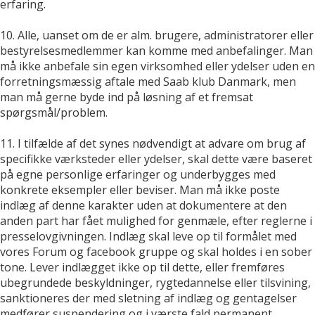
erfaring.
10. Alle, uanset om de er alm. brugere, administratorer eller
bestyrelsesmedlemmer kan komme med anbefalinger. Man
må ikke anbefale sin egen virksomhed eller ydelser uden en
forretningsmæssig aftale med Saab klub Danmark, men
man må gerne byde ind på løsning af et fremsat
spørgsmål/problem.
11. I tilfælde af det synes nødvendigt at advare om brug af
specifikke værksteder eller ydelser, skal dette være baseret
på egne personlige erfaringer og underbygges med
konkrete eksempler eller beviser. Man må ikke poste
indlæg af denne karakter uden at dokumentere at den
anden part har fået mulighed for genmæle, efter reglerne i
presselovgivningen. Indlæg skal leve op til formålet med
vores Forum og facebook gruppe og skal holdes i en sober
tone. Lever indlægget ikke op til dette, eller fremføres
ubegrundede beskyldninger, rygtedannelse eller tilsvining,
sanktioneres der med sletning af indlæg og gentagelser
medfører suspendering og i værste fald permanent