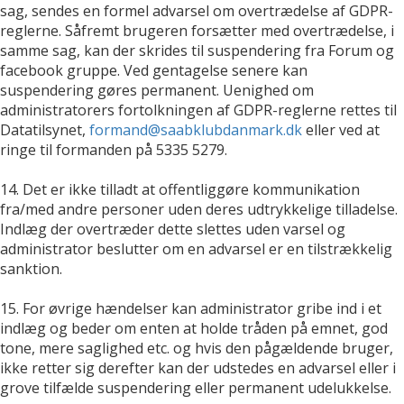
sag, sendes en formel advarsel om overtrædelse af GDPR-
reglerne. Såfremt brugeren forsætter med overtrædelse, i
samme sag, kan der skrides til suspendering fra Forum og
facebook gruppe. Ved gentagelse senere kan
suspendering gøres permanent. Uenighed om
administratorers fortolkningen af GDPR-reglerne rettes til
Datatilsynet,
formand@saabklubdanmark.dk
eller ved at
ringe til formanden på 5335 5279.
14. Det er ikke tilladt at offentliggøre kommunikation
fra/med andre personer uden deres udtrykkelige tilladelse.
Indlæg der overtræder dette slettes uden varsel og
administrator beslutter om en advarsel er en tilstrækkelig
sanktion.
15. For øvrige hændelser kan administrator gribe ind i et
indlæg og beder om enten at holde tråden på emnet, god
tone, mere saglighed etc. og hvis den pågældende bruger,
ikke retter sig derefter kan der udstedes en advarsel eller i
grove tilfælde suspendering eller permanent udelukkelse.