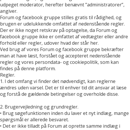
udpeget moderator, herefter benævnt ”administratorer”,
angiver.
Forum og facebook gruppe stilles gratis til rådighed, og
brugen er udelukkende omfattet af nedenstående regler.
Der er ikke noget retskrav på optagelse, da Forum og
facebook gruppe ikke er omfattet af vedtægter eller andre
forhold eller regler, udover hvad der står her.
Ved brug af vores Forum og facebook gruppe bekræfter
man at have læst, forstået og accepteret nedenstående
regler og vores persondata- og cookiepolitik, som kan
findes på denne platform.
Regler.
1. I det omfang vi finder det nødvendigt, kan reglerne
ændres uden varsel. Det er til enhver tid dit ansvar at læse
og forstå de gældende betingelser og overholde disse.
2. Brugervejledning og grundregler.
• Brug søgefunktionen inden du laver et nyt indlæg, mange
spørgsmål er allerede besvaret.
• Det er ikke tilladt på Forum at oprette samme indlæg i