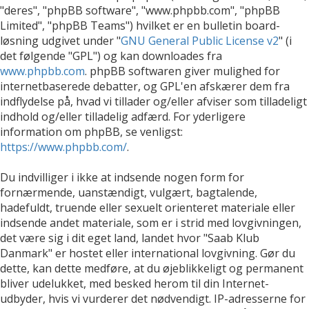
"deres", "phpBB software", "www.phpbb.com", "phpBB
Limited", "phpBB Teams") hvilket er en bulletin board-
løsning udgivet under "
GNU General Public License v2
" (i
det følgende "GPL") og kan downloades fra
www.phpbb.com
. phpBB softwaren giver mulighed for
internetbaserede debatter, og GPL'en afskærer dem fra
indflydelse på, hvad vi tillader og/eller afviser som tilladeligt
indhold og/eller tilladelig adfærd. For yderligere
information om phpBB, se venligst:
https://www.phpbb.com/
.
Du indvilliger i ikke at indsende nogen form for
fornærmende, uanstændigt, vulgært, bagtalende,
hadefuldt, truende eller sexuelt orienteret materiale eller
indsende andet materiale, som er i strid med lovgivningen,
det være sig i dit eget land, landet hvor "Saab Klub
Danmark" er hostet eller international lovgivning. Gør du
dette, kan dette medføre, at du øjeblikkeligt og permanent
bliver udelukket, med besked herom til din Internet-
udbyder, hvis vi vurderer det nødvendigt. IP-adresserne for