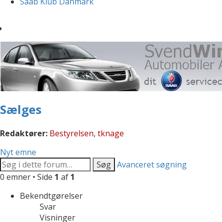
Saab Klub Danmark
Sælges
Redaktører:
Bestyrelsen
,
tknage
Nyt emne
Søg
Avanceret søgning
0 emner • Side
1
af
1
Bekendtgørelser
Svar
Visninger