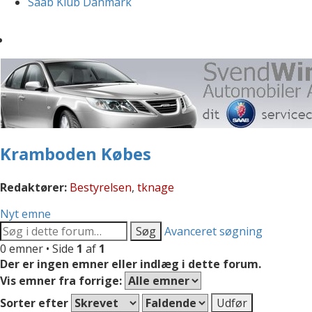
Saab Klub Danmark
Kramboden Købes
Redaktører:
Bestyrelsen
,
tknage
Nyt emne
Søg
Avanceret søgning
0 emner • Side
1
af
1
Der er ingen emner eller indlæg i dette forum.
Vis emner fra forrige:
Sorter efter