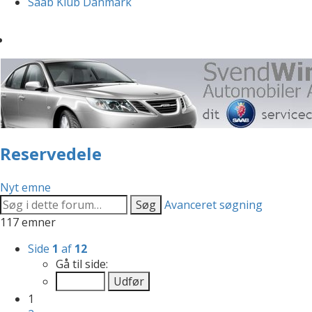
Saab Klub Danmark
Reservedele
Nyt emne
Søg
Avanceret søgning
117 emner
Side
1
af
12
Gå til side:
1