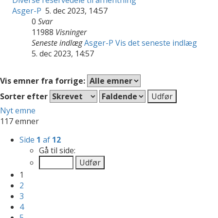
Asger-P
5. dec 2023, 14:57
0
Svar
11988
Visninger
Seneste indlæg
Asger-P
Vis det seneste indlæg
5. dec 2023, 14:57
Vis emner fra forrige:
Sorter efter
Nyt emne
117 emner
Side
1
af
12
Gå til side:
1
2
3
4
5