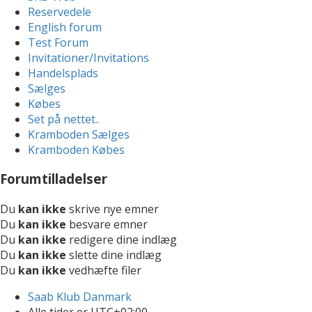
Reservedele
English forum
Test Forum
Invitationer/Invitations
Handelsplads
Sælges
Købes
Set på nettet..
Kramboden Sælges
Kramboden Købes
Forumtilladelser
Du
kan ikke
skrive nye emner
Du
kan ikke
besvare emner
Du
kan ikke
redigere dine indlæg
Du
kan ikke
slette dine indlæg
Du
kan ikke
vedhæfte filer
Saab Klub Danmark
Alle tider er
UTC+02:00