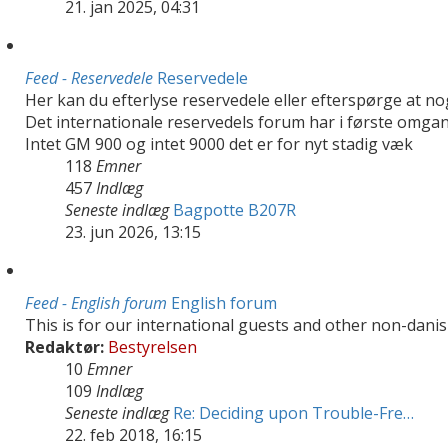
21. jan 2025, 04:31
Feed - Reservedele
Reservedele
Her kan du efterlyse reservedele eller efterspørge at no
Det internationale reservedels forum har i første omgan
Intet GM 900 og intet 9000 det er for nyt stadig væk
118
Emner
457
Indlæg
Seneste indlæg
Bagpotte B207R
23. jun 2026, 13:15
Feed - English forum
English forum
This is for our international guests and other non-danis
Redaktør:
Bestyrelsen
10
Emner
109
Indlæg
Seneste indlæg
Re: Deciding upon Trouble-Fre…
22. feb 2018, 16:15