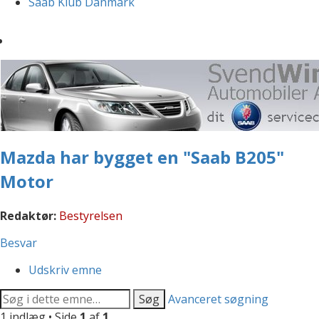
Saab Klub Danmark
Mazda har bygget en "Saab B205"
Motor
Redaktør:
Bestyrelsen
Besvar
Udskriv emne
Søg
Avanceret søgning
1 indlæg • Side
1
af
1