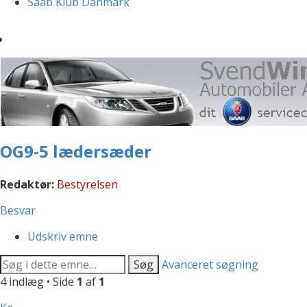
Saab Klub Danmark
OG9-5 lædersæder
Redaktør:
Bestyrelsen
Besvar
Udskriv emne
Søg
Avanceret søgning
4 indlæg • Side
1
af
1