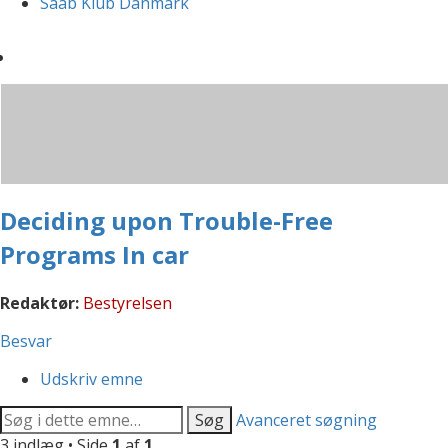
Saab Klub Danmark
Deciding upon Trouble-Free
Programs In car
Redaktør:
Bestyrelsen
Besvar
Udskriv emne
Søg
Avanceret søgning
3 indlæg • Side
1
af
1