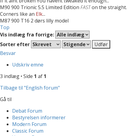
If it aint broken You havent tweaked it enough...
M90 900 Trionic 5.5 Limited Edition
FAST
on the straight.
Corners like an
Elk
...
M87 900 T16 2 dørs lilly model
Top
Vis indlæg fra forrige:
Sorter efter
Besvar
Udskriv emne
3 indlæg • Side
1
af
1
Tilbage til "English forum"
Gå til
Debat Forum
Bestyrelsen informerer
Modern Forum
Classic Forum