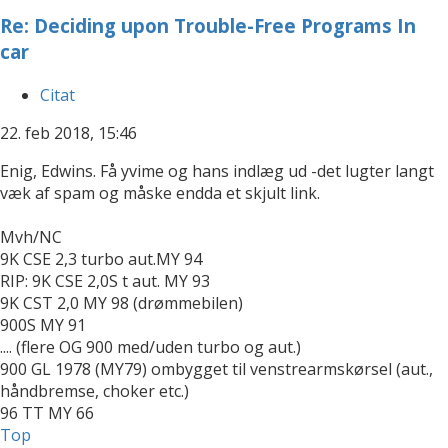
Re: Deciding upon Trouble-Free Programs In
car
Citat
22. feb 2018, 15:46
Enig, Edwins. Få yvime og hans indlæg ud -det lugter langt
væk af spam og måske endda et skjult link.
Mvh/NC
9K CSE 2,3 turbo aut.MY 94
RIP: 9K CSE 2,0S t aut. MY 93
9K CST 2,0 MY 98 (drømmebilen)
900S MY 91
.... (flere OG 900 med/uden turbo og aut.)
900 GL 1978 (MY79) ombygget til venstrearmskørsel (aut.,
håndbremse, choker etc.)
96 TT MY 66
Top