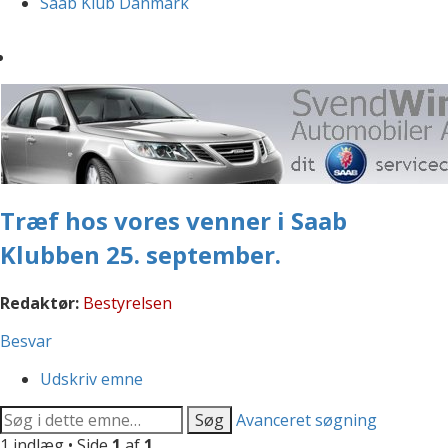
Saab Klub Danmark
Træf hos vores venner i Saab
Klubben 25. september.
Redaktør:
Bestyrelsen
Besvar
Udskriv emne
Søg
Avanceret søgning
1 indlæg • Side
1
af
1