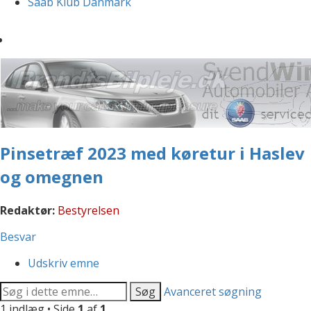
Saab Klub Danmark
Pinsetræf 2023 med køretur i Haslev
og omegnen
Redaktør:
Bestyrelsen
Besvar
Udskriv emne
Søg
Avanceret søgning
1 indlæg • Side
1
af
1