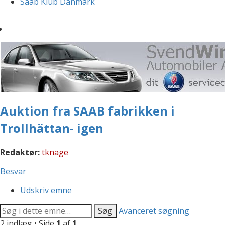
Saab Klub Danmark
Auktion fra SAAB fabrikken i
Trollhättan- igen
Redaktør:
tknage
Besvar
Udskriv emne
Søg
Avanceret søgning
2 indlæg • Side
1
af
1