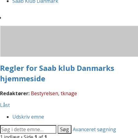
Saab Klub Danmark
Regler for Saab klub Danmarks
hjemmeside
Redaktører:
Bestyrelsen
,
tknage
Låst
Udskriv emne
Søg
Avanceret søgning
1 indlæg • Side
1
af
1