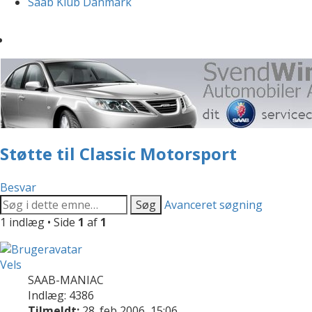
Saab Klub Danmark
Støtte til Classic Motorsport
Besvar
Søg
Avanceret søgning
1 indlæg • Side
1
af
1
Vels
SAAB-MANIAC
Indlæg: 4386
Tilmeldt:
28. feb 2006, 15:06